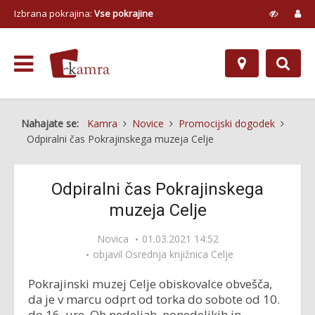
Izbrana pokrajina:
Vse pokrajine
Nahajate se:
Kamra
Novice
Promocijski dogodek
Odpiralni čas Pokrajinskega muzeja Celje
Odpiralni čas Pokrajinskega
muzeja Celje
Novica
01.03.2021 14:52
objavil
Osrednja knjižnica Celje
Pokrajinski muzej Celje obiskovalce obvešča,
da je v marcu odprt od torka do sobote od 10.
do 16. ure. Ob nedeljah, ponedeljkih in