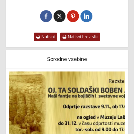
Natisni
Natisni brez slik
Sorodne vsebine