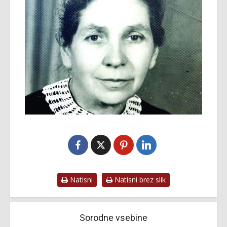
Natisni
Natisni brez slik
Sorodne vsebine