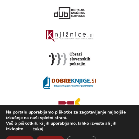
Na portalu uporabljamo piškotke za zagotavljanje najboljše
izkušnje na naši spletni strani.
Več o piškotkih, ki jih uporabljamo, lahko izveste ali jih
izklopite
tukaj
.
2008 - 2026 ©
Portal KAMRA
, Izdelava: TrueCAD d.o.o.