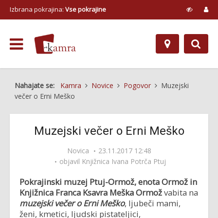
Izbrana pokrajina:
Vse pokrajine
Nahajate se:
Kamra
Novice
Pogovor
Muzejski
večer o Erni Meško
Muzejski večer o Erni Meško
Novica
23.11.2017 12:48
objavil
Knjižnica Ivana Potrča Ptuj
Pokrajinski muzej Ptuj-Ormož, enota Ormož in
Knjižnica Franca Ksavra Meška Ormož
vabita na
muzejski večer o Erni Meško
, ljubeči mami,
ženi, kmetici, ljudski pistateljici,