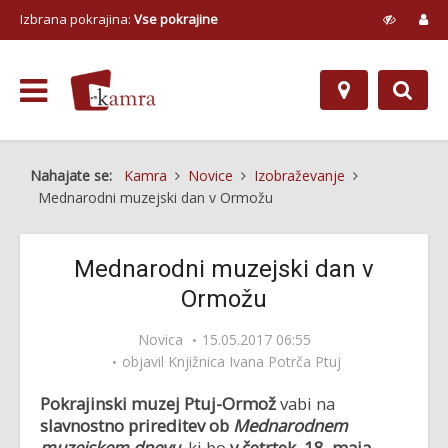
Izbrana pokrajina:
Vse pokrajine
Nahajate se:
Kamra
Novice
Izobraževanje
Mednarodni muzejski dan v Ormožu
Mednarodni muzejski dan v
Ormožu
Novica
15.05.2017 06:55
objavil
Knjižnica Ivana Potrča Ptuj
Pokrajinski muzej Ptuj-Ormož
vabi na
slavnostno prireditev ob
Mednarodnem
muzejskem dnevu
,
ki bo
v četrtek, 18. maja