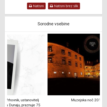
Natisni
Natisni brez slik
Sorodne vsebine
Muzejska noč 2018 na Ptuju
L