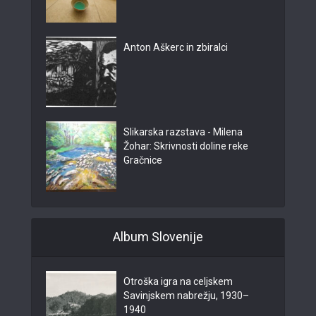
Anton Aškerc in zbiralci
Slikarska razstava - Milena
Žohar: Skrivnosti doline reke
Gračnice
Album Slovenije
Otroška igra na celjskem
Savinjskem nabrežju, 1930–
1940