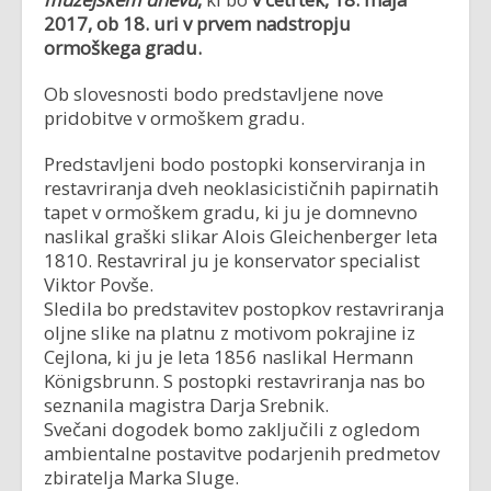
2017, ob 18. uri v prvem nadstropju
ormoškega gradu.
Ob slovesnosti bodo predstavljene nove
pridobitve v ormoškem gradu.
Predstavljeni bodo postopki konserviranja in
restavriranja dveh neoklasicističnih papirnatih
tapet v ormoškem gradu, ki ju je domnevno
naslikal graški slikar Alois Gleichenberger leta
1810. Restavriral ju je konservator specialist
Viktor Povše.
Sledila bo predstavitev postopkov restavriranja
oljne slike na platnu z motivom pokrajine iz
Cejlona, ki ju je leta 1856 naslikal Hermann
Königsbrunn. S postopki restavriranja nas bo
seznanila magistra Darja Srebnik.
Svečani dogodek bomo zaključili z ogledom
ambientalne postavitve podarjenih predmetov
zbiratelja Marka Sluge.