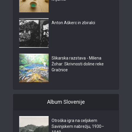
Anton Aškerc in zbiralci
Slikarska razstava - Milena
Žohar: Skrivnosti doline reke
Gračnice
Album Slovenije
Otroška igra na celjskem
Savinjskem nabrežju, 1930–