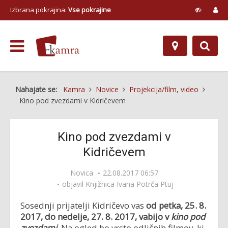
Izbrana pokrajina:
Vse pokrajine
Nahajate se:
Kamra
Novice
Projekcija/film, video
Kino pod zvezdami v Kidričevem
Kino pod zvezdami v
Kidričevem
Novica
22.08.2017 06:57
objavil
Knjižnica Ivana Potrča Ptuj
Sosednji prijatelji Kidričevo vas
od petka, 25. 8.
2017, do nedelje, 27. 8. 2017, vabijo v
kino pod
zvezdami
.
Na ogled bo vrsto odličnih filmov, ki