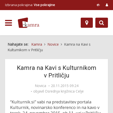
Izbrana pokrajina:
Vse pokrajine
Nahajate se:
Kamra
Novice
Kamra na Kavi s
Kulturnikom v Pritličju
Kamra na Kavi s Kulturnikom
v Pritličju
Novica
20.11.2015 09:24
objavil
Osrednja knjižnica Celje
“Kulturnik.si” vabi na predstavitev portala
Kulturnik, novinarsko konferenco in na kavo v
torek, 24. novembra 2015, ob 11. uri v Pritličju