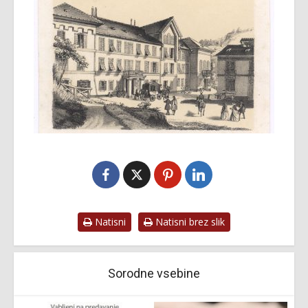
Natisni
Natisni brez slik
Sorodne vsebine