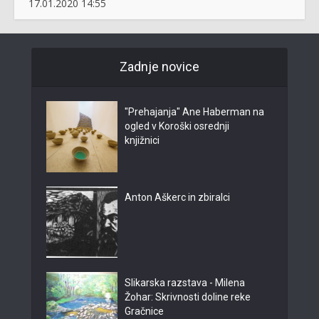
17.01.2020 14:55
Zadnje novice
"Prehajanja" Ane Haberman na
ogled v Koroški osrednji
knjižnici
Anton Aškerc in zbiralci
Slikarska razstava - Milena
Žohar: Skrivnosti doline reke
Gračnice