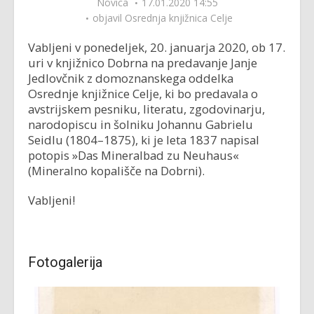
Novica
17.01.2020 14:55
objavil
Osrednja knjižnica Celje
Vabljeni v ponedeljek, 20. januarja 2020, ob 17.
uri v knjižnico Dobrna na predavanje Janje
Jedlovčnik z domoznanskega oddelka
Osrednje knjižnice Celje, ki bo predavala o
avstrijskem pesniku, literatu, zgodovinarju,
narodopiscu in šolniku Johannu Gabrielu
Seidlu (1804–1875), ki je leta 1837 napisal
potopis »Das Mineralbad zu Neuhaus«
(Mineralno kopališče na Dobrni).
Vabljeni!
Fotogalerija