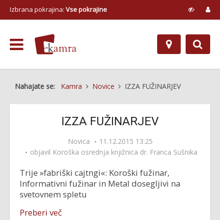
Izbrana pokrajina:
Vse pokrajine
Nahajate se:
Kamra
Novice
IZZA FUŽINARJEV
IZZA FUŽINARJEV
Novica
11.12.2015 13:25
objavil
Koroška osrednja knjižnica dr. Franca Sušnika
Trije »fabriški cajtngi«: Koroški fužinar,
Informativni fužinar in Metal dosegljivi na
svetovnem spletu
Preberi več