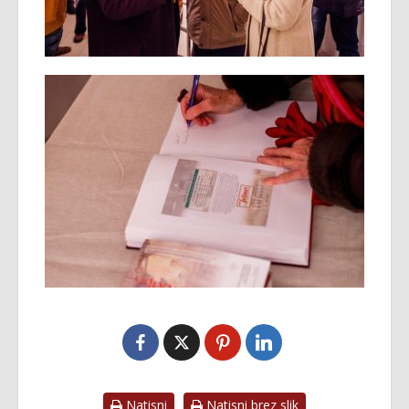
Natisni
Natisni brez slik