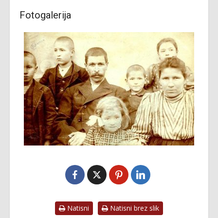
Fotogalerija
Natisni
Natisni brez slik