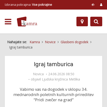
Izbrana pokrajina:
Vse pokrajine
Nahajate se:
Kamra
Novice
Glasbeni dogodek
Igraj tamburica
Igraj tamburica
Novica
24.06.2026 08:50
objavil
Ljudska knjižnica Metlika
Vabimo vas na dogodek v sklopu 34.
mednarodnih poletnih kulturnih prireditev
“Pridi zvečer na grad”