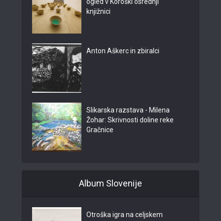
ogled v Koroški osrednji
knjižnici
Anton Aškerc in zbiralci
Slikarska razstava - Milena
Žohar: Skrivnosti doline reke
Gračnice
Album Slovenije
Otroška igra na celjskem