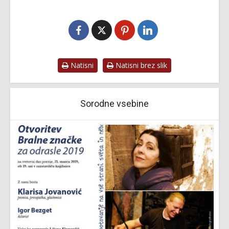
Natisni
Natisni brez slik
Sorodne vsebine