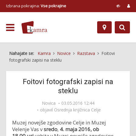
Izbrana pokrajina:
Vse pokrajine
Nahajate se:
Kamra
Novice
Razstava
Foitovi
fotografski zapisi na steklu
Foitovi fotografski zapisi na
steklu
Novica
03.05.2016 12:44
objavil
Osrednja knjižnica Celje
Muzej novejše zgodovine Celje in Muzej
Velenje Vas v
sredo
,
4
.
maja
2016, ob
18.
00
uri
vabita v Muzej novejše zgodovine