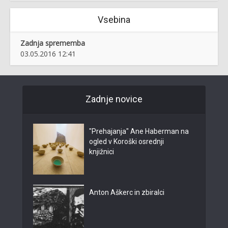
Vsebina
Zadnja sprememba
03.05.2016 12:41
Zadnje novice
"Prehajanja" Ane Haberman na
ogled v Koroški osrednji
knjižnici
Anton Aškerc in zbiralci