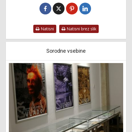
Natisni
Natisni brez slik
Sorodne vsebine