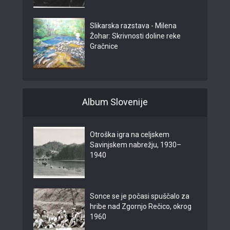
Slikarska razstava - Milena
Žohar: Skrivnosti doline reke
Gračnice
Album Slovenije
Otroška igra na celjskem
Savinjskem nabrežju, 1930–
1940
Sonce se je počasi spuščalo za
hribe nad Zgornjo Rečico, okrog
1960