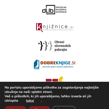
Na portalu uporabljamo piškotke za zagotavljanje najboljše
izkušnje na naši spletni strani.
Več o piškotkih, ki jih uporabljamo, lahko izveste ali jih
izklopite
tukaj
.
2008 - 2026 ©
Portal KAMRA
, Izdelava: TrueCAD d.o.o.