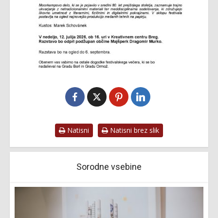
Natisni
Natisni brez slik
Sorodne vsebine