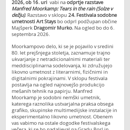
2026, ob 16. uri
vabi na
odprtje razstave
Manfred Moorkamp:
Tears in the rain (Solze v
dežju)
.
Razstavo v sklopu
24. Festivala sodobne
umetnosti Art Stays
bo odprl podžupan občine
Majšperk
Dragomir Murko.
Na ogled bo do 6.
septembra 2026.
Moorkampovo delo, ki se je pojavilo v sredini
80. let prejšnjega stoletja, zaznamuje trajno
ukvarjanje z netradicionalnimi materiali ter
meddisciplinarna sodelovanja, ki združujejo
likovno umetnost z literarnimi, fizičnimi in
digitalnimi pokrajinami. V sklopu festivala
postavlja na ogled najnovejšo produkcijo
mešanih tehnik na papirju. Manfred
Moorkamp je sodobni nemški umetnik,
katerega raznolika ustvarjalna praksa obsega
grafiko, skupinske multimedijske instalacije in
eksperimentalno likovno umetnost. Obenem
vas vabimo na ostale dogodke festivalskega
večera, ki se bo nadaljeval na Gradu Borl in