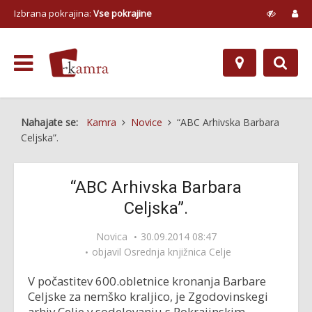
Izbrana pokrajina:
Vse pokrajine
Nahajate se:
Kamra
Novice
“ABC Arhivska Barbara
Celjska”.
“ABC Arhivska Barbara
Celjska”.
Novica
30.09.2014 08:47
objavil
Osrednja knjižnica Celje
V počastitev 600.obletnice kronanja Barbare
Celjske za nemško kraljico, je Zgodovinskegi
arhiv Celje v sodelovanju s Pokrajinskim