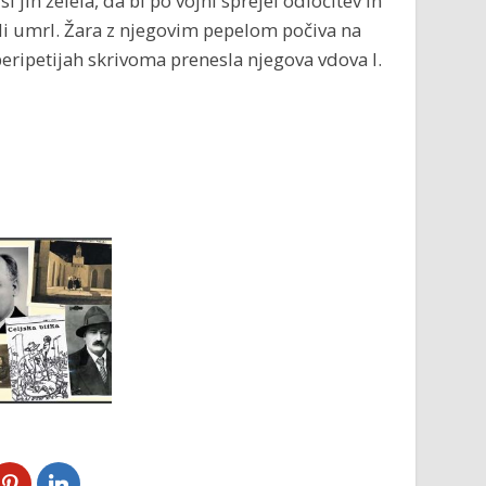
i jih želela, da bi po vojni sprejel odločitev in
udi umrl. Žara z njegovim pepelom počiva na
ripetijah skrivoma prenesla njegova vdova l.