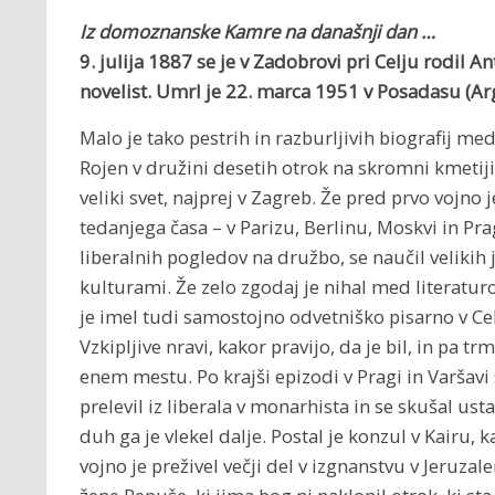
Iz domoznanske Kamre na današnji dan …
9. julija 1887 se je v Zadobrovi pri Celju rodil
An
novelist. Umrl je 22. marca 1951 v Posadasu (Ar
Malo je tako pestrih in razburljivih biografij me
Rojen v družini desetih otrok na skromni kmetiji
veliki svet, najprej v Zagreb. Že pred prvo vojno 
tedanjega časa – v Parizu, Berlinu, Moskvi in Pra
liberalnih pogledov na družbo, se naučil velikih j
kulturami. Že zelo zgodaj je nihal med literaturo i
je imel tudi samostojno odvetniško pisarno v Celj
Vzkipljive nravi, kakor pravijo, da je bil, in pa tr
enem mestu. Po krajši epizodi v Pragi in Varšavi se
prelevil iz liberala v monarhista in se skušal ust
duh ga je vlekel dalje. Postal je konzul v Kairu, 
vojno je preživel večji del v izgnanstvu v Jeruzal