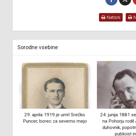
Natisni
Na
Sorodne vsebine
odil
29. aprila 1919 je umrl Srečko
24. junija 1881 s
ki
Puncer, borec za severno mejo
na Pohorju rodil
lj
duhovnik, popotni
publicist i