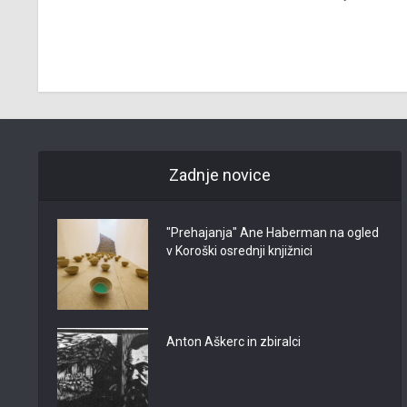
Zadnje novice
"Prehajanja" Ane Haberman na ogled
v Koroški osrednji knjižnici
Anton Aškerc in zbiralci