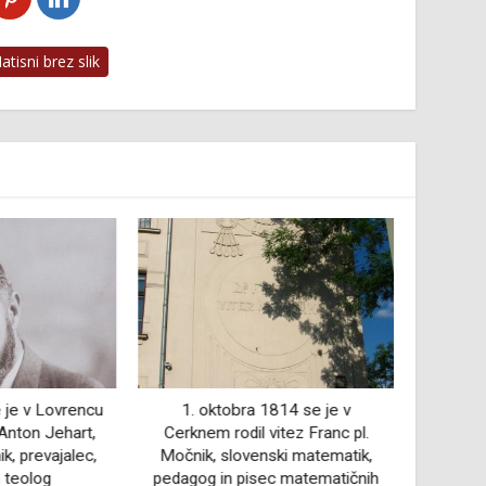
tisni brez slik
e je v Lovrencu
1. oktobra 1814 se je v
16. feb
 Anton Jehart,
Cerknem rodil vitez Franc pl.
umr
k, prevajalec,
Močnik, slovenski matematik,
n teolog
pedagog in pisec matematičnih