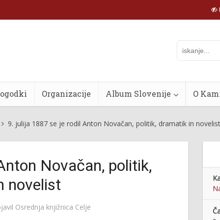
dogodki
Organizacije
Album Slovenije
O Kam
9. julija 1887 se je rodil Anton Novačan, politik, dramatik in novelis
l Anton Novačan, politik,
Ka
n novelist
Na
javil
Osrednja knjižnica Celje
Č