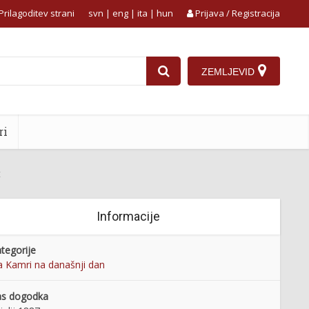
Prilagoditev strani
svn
|
eng
|
ita
|
hun
Prijava / Registracija
ZEMLJEVID
ri
t
Informacije
tegorije
 Kamri na današnji dan
as dogodka