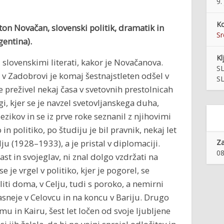
9.
Ko
ton Novačan, slovenski politik, dramatik in
S
gentina).
Kl
d slovenskimi literati, kakor je Novačanova.
S
 v Zadobrovi je komaj šestnajstleten odšel v
S
je preživel nekaj časa v svetovnih prestolnicah
gi, kjer se je navzel svetovljanskega duha,
ezikov in se iz prve roke seznanil z njihovimi
n politiko, po študiju je bil pravnik, nekaj let
u (1928–1933), a je pristal v diplomaciji.
Z
08
mast in svojeglav, ni znal dolgo vzdržati na
 je vrgel v politiko, kjer je pogorel, se
aliti doma, v Celju, tudi s poroko, a nemirni
kasneje v Celovcu in na koncu v Bariju. Drugo
emu in Kairu, šest let ločen od svoje ljubljene