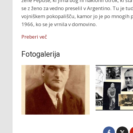
žene Pepuše, ki jima bog ni naklonil otrok, ki sta s
se z ženo za vedno preselil v Argentino. Tu je t
vojniškem pokopališču, kamor jo je po mnogih pe
1966, ko se je vrnila v domovino.
Preberi več
Fotogalerija