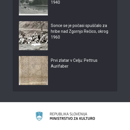
1940
Sonce se je počasi spuščalo za
hribe nad Zgornjo Rečico, okrog
1960
Prvi zlatar v Celju: Pettrus
Aurifaber