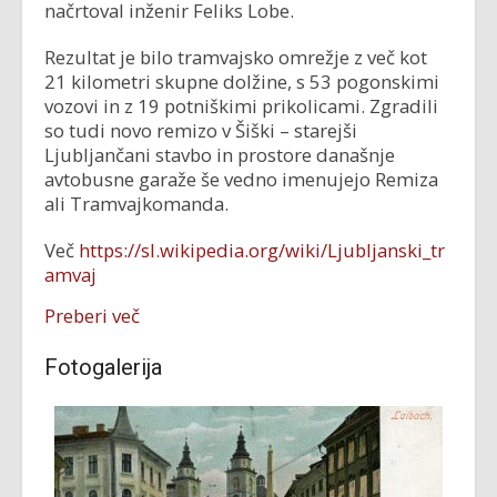
načrtoval inženir Feliks Lobe.
Rezultat je bilo tramvajsko omrežje z več kot
21 kilometri skupne dolžine, s 53 pogonskimi
vozovi in z 19 potniškimi prikolicami. Zgradili
so tudi novo remizo v Šiški – starejši
Ljubljančani stavbo in prostore današnje
avtobusne garaže še vedno imenujejo Remiza
ali Tramvajkomanda.
Več
https://sl.wikipedia.org/wiki/Ljubljanski_tr
amvaj
Preberi več
Fotogalerija