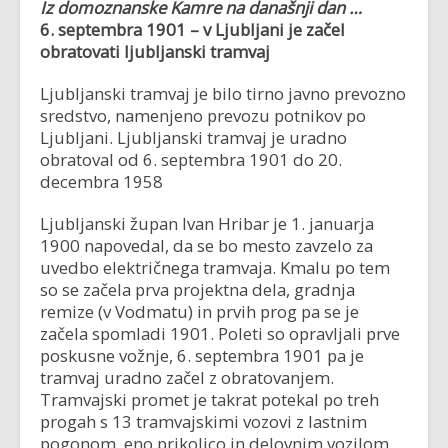
Iz domoznanske Kamre na današnji dan …
6. septembra 1901 – v Ljubljani je začel
obratovati ljubljanski tramvaj
Ljubljanski tramvaj je bilo tirno javno prevozno
sredstvo, namenjeno prevozu potnikov po
Ljubljani. Ljubljanski tramvaj je uradno
obratoval od 6. septembra 1901 do 20.
decembra 1958
Ljubljanski župan Ivan Hribar je 1. januarja
1900 napovedal, da se bo mesto zavzelo za
uvedbo električnega tramvaja. Kmalu po tem
so se začela prva projektna dela, gradnja
remize (v Vodmatu) in prvih prog pa se je
začela spomladi 1901. Poleti so opravljali prve
poskusne vožnje, 6. septembra 1901 pa je
tramvaj uradno začel z obratovanjem.
Tramvajski promet je takrat potekal po treh
progah s 13 tramvajskimi vozovi z lastnim
pogonom, eno prikolico in delovnim vozilom.