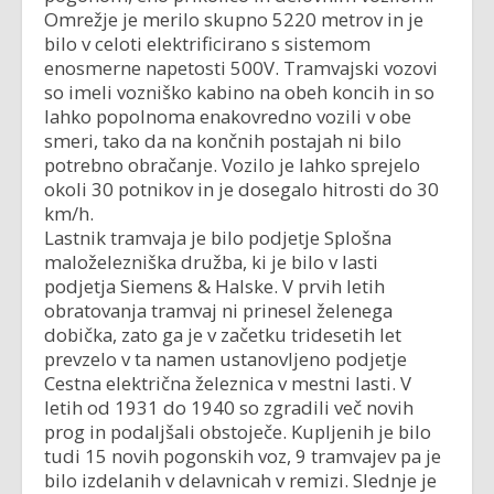
Omrežje je merilo skupno 5220 metrov in je
bilo v celoti elektrificirano s sistemom
enosmerne napetosti 500V. Tramvajski vozovi
so imeli vozniško kabino na obeh koncih in so
lahko popolnoma enakovredno vozili v obe
smeri, tako da na končnih postajah ni bilo
potrebno obračanje. Vozilo je lahko sprejelo
okoli 30 potnikov in je dosegalo hitrosti do 30
km/h.
Lastnik tramvaja je bilo podjetje Splošna
maloželezniška družba, ki je bilo v lasti
podjetja Siemens & Halske. V prvih letih
obratovanja tramvaj ni prinesel želenega
dobička, zato ga je v začetku tridesetih let
prevzelo v ta namen ustanovljeno podjetje
Cestna električna železnica v mestni lasti. V
letih od 1931 do 1940 so zgradili več novih
prog in podaljšali obstoječe. Kupljenih je bilo
tudi 15 novih pogonskih voz, 9 tramvajev pa je
bilo izdelanih v delavnicah v remizi. Slednje je