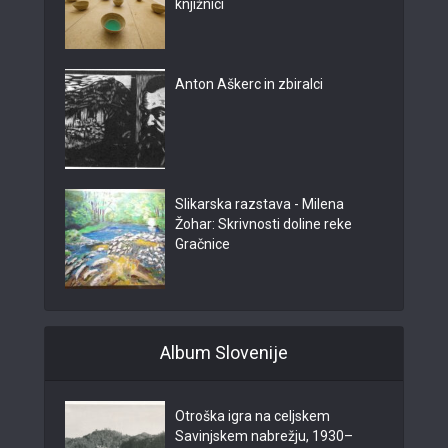
knjižnici
Anton Aškerc in zbiralci
Slikarska razstava - Milena
Žohar: Skrivnosti doline reke
Gračnice
Album Slovenije
Otroška igra na celjskem
Savinjskem nabrežju, 1930–