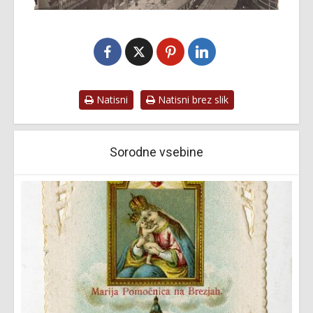
Natisni
Natisni brez slik
Sorodne vsebine