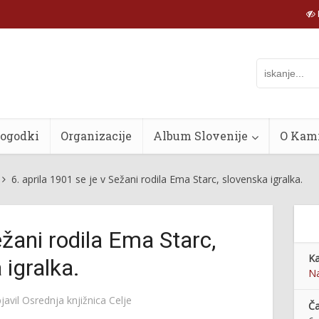
dogodki
Organizacije
Album Slovenije
O Kam
6. aprila 1901 se je v Sežani rodila Ema Starc, slovenska igralka.
ežani rodila Ema Starc,
Ka
 igralka.
Na
javil
Osrednja knjižnica Celje
Č