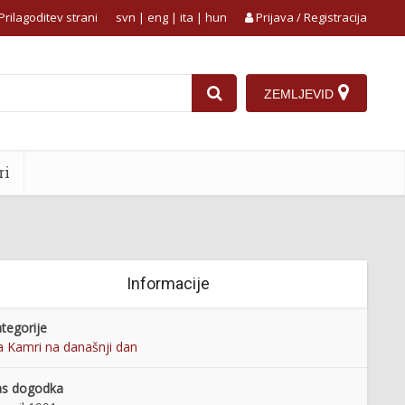
Prilagoditev strani
svn
|
eng
|
ita
|
hun
Prijava / Registracija
ZEMLJEVID
ri
Informacije
tegorije
 Kamri na današnji dan
as dogodka