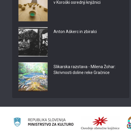
v Koroški osrednji knjižnici
Anton Aškerc in zbiralci
Slikarska razstava - Milena Žohar:
Skrivnosti doline reke Gračnice