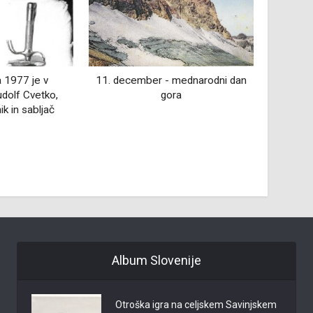
ednarodni dan
18. junija 1895 se v Kotljah rodil
16. 
a
Alojz Kuhar, doktor znanosti,
Dunajs
ekonomist, izseljeniški duhovnik,
Celj
pravnik in zgodovinar
sklen
Album Slovenije
Otroška igra na celjskem Savinjskem