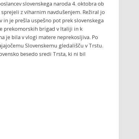
oslancev slovenskega naroda 4. oktobra ob
i sprejeli z viharnim navdušenjem. Režiral jo
ev in je prešla uspešno pot prek slovenskega
e prekomorskih brigad v Italiji in k
 je bila v vlogi matere neprekosljiva. Po
tajajočemu Slovenskemu gledališču v Trstu.
slovensko besedo sredi Trsta, ki ni bil