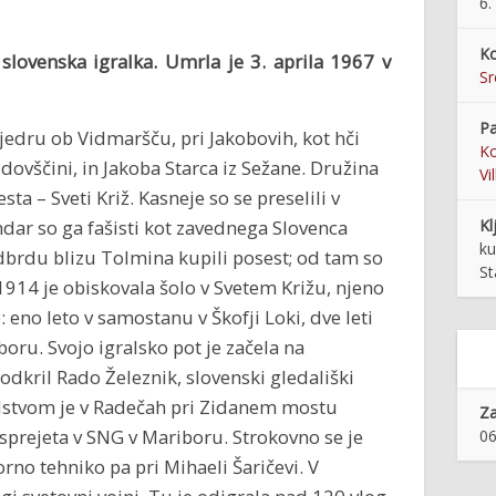
6.
Ko
 slovenska igralka. Umrla je 3. aprila 1967 v
S
Pa
 jedru ob Vidmaršču, pri Jakobovih, kot hči
Ko
jdovščini, in Jakoba Starca iz Sežane. Družina
Vi
sta – Sveti Križ. Kasneje so se preselili v
endar so ga fašisti kot zavednega Slovenca
Kl
ku
 Podbrdu blizu Tolmina kupili posest; od tam so
St
 1914 je obiskovala šolo v Svetem Križu, njeno
 eno leto v samostanu v Škofji Loki, dve leti
oru. Svojo igralsko pot je začela na
odkril Rado Železnik, slovenski gledališki
odstvom je v Radečah pri Zidanem mostu
Z
 sprejeta v SNG v Mariboru. Strokovno se je
06
orno tehniko pa pri Mihaeli Šaričevi. V