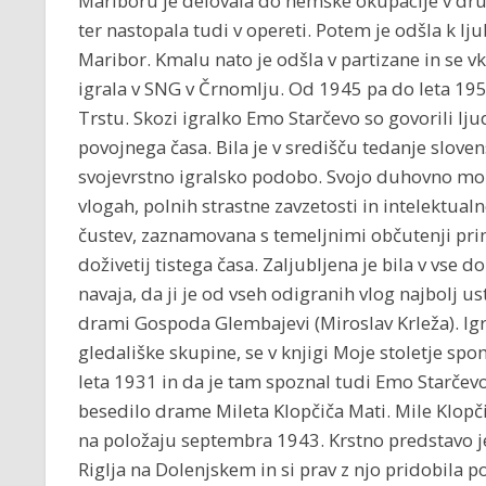
Mariboru je delovala do nemške okupacije v drug
ter nastopala tudi v opereti. Potem je odšla k lj
Maribor. Kmalu nato je odšla v partizane in se vk
igrala v SNG v Črnomlju. Od 1945 pa do leta 1959
Trstu. Skozi igralko Emo Starčevo so govorili lju
povojnega časa. Bila je v središču tedanje slove
svojevrstno igralsko podobo. Svojo duhovno moč i
vlogah, polnih strastne zavzetosti in intelektual
čustev, zaznamovana s temeljnimi občutenji prim
doživetij tistega časa. Zaljubljena je bila v vse do
navaja, da ji je od vseh odigranih vlog najbolj u
drami Gospoda Glembajevi (Miroslav Krleža). Igra
gledališke skupine, se v knjigi Moje stoletje spo
leta 1931 in da je tam spoznal tudi Emo Starčevo.
besedilo drame Mileta Klopčiča Mati. Mile Klopč
na položaju septembra 1943. Krstno predstavo je
Riglja na Dolenjskem in si prav z njo pridobila po