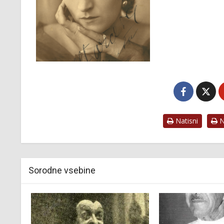
Natisni
Na
Sorodne vsebine