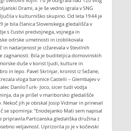
i svetovni vojni. Tu je odigrala nad 120 vlog
ubljanski Drami, a je še vedno igrala v SNG
ljučila v kulturniško skupino. Od leta 1944 je
 je bila članica Slovenskega gledališča v
dje s čustvi predvojnega, vojnega in
nske odrske umetnosti in izoblikovala
n nadarjenost je izžarevala v številnih
ne zagnanosti. Bila je buditeljica domovinskih
orske duše v korist ljudi, kulture in
bro in lepo. Pavel Skrinjar, kronist iz Sežane,
strezala vloga baronice Castelli – Glembajev v
lec DaniloTurk- Joco, sicer tudi vodja
minja, da je prišel v mariborsko gledališče
 Nekoč jih je obiskal Josip Vidmar in prinesel
ič se spominja: “Enodejanko Mati sem napisal
 pripravila Partizanska gledališka družina z
sebno veljavnost. Uprizorila jo je v kočevski