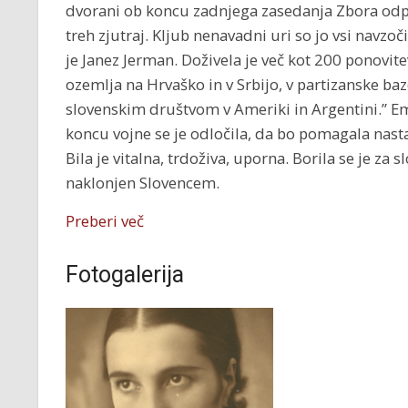
dvorani ob koncu zadnjega zasedanja Zbora odp
treh zjutraj. Kljub nenavadni uri so jo vsi navzoč
je Janez Jerman. Doživela je več kot 200 ponovit
ozemlja na Hrvaško in v Srbijo, v partizanske baz
slovenskim društvom v Ameriki in Argentini.” Ema
koncu vojne se je odločila, da bo pomagala nas
Bila je vitalna, trdoživa, uporna. Borila se je za 
naklonjen Slovencem.
Preberi več
Fotogalerija