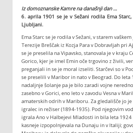
Iz domoznanske Kamre na današnji dan …
6. aprila 1901 se je v Sežani rodila Ema Starc,
Ljubljani.
Ema Starc se je rodila v Sežani, v starem vaškem
Terezije Breščak iz Kozja Para v Dobravljah pri A
se je preselila na Vipavsko, stanovala je v kraju Ce
Gorico, kjer je imel Emin oče trgovino z živili, v
preganjali in se je moral izseliti. Starčevi so v
se preselili v Maribor in nato v Beograd. Do leta
nadaljnje šolanje pa je bilo zaradi vojne neredno:
zasebno v Gorici, eno leto v zavodu Vesna v Marib
amaterskih odrih v Mariboru. Za gledališče jo je 
igralec in režiser (1894-1935). Pod njegovim v
igrala Ano v Halbejevi Mladosti in bila leta 1924
kasneje izpopolnjevala na Dunaju in v Italiji; gov