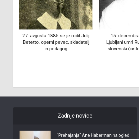
 Julij
15. decembra 1977 je v
11. december - m
atelj
Ljubljani umrl Rudolf Cvetko,
gor
slovenski častnik in sabljač
Zadnje novice
"Prehajanja" Ane Haberman na ogled