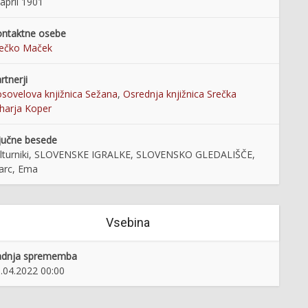
 april 1901
ntaktne osebe
rečko Maček
rtnerji
sovelova knjižnica Sežana
,
Osrednja knjižnica Srečka
lharja Koper
jučne besede
lturniki, SLOVENSKE IGRALKE, SLOVENSKO GLEDALIŠČE,
arc, Ema
Vsebina
adnja sprememba
.04.2022 00:00