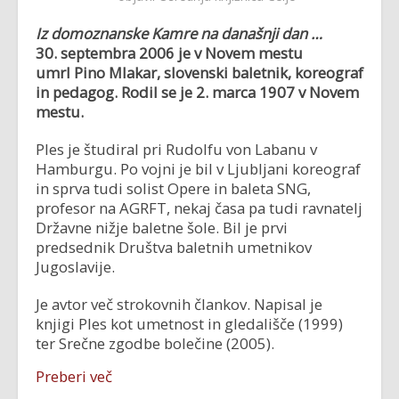
Iz domoznanske Kamre na današnji dan …
30. septembra 2006 je v Novem mestu
umrl
Pino Mlakar, slovenski baletnik, koreograf
in pedagog. Rodil se je 2. marca 1907 v Novem
mestu.
Ples je študiral pri Rudolfu von Labanu v
Hamburgu. Po vojni je bil v Ljubljani koreograf
in sprva tudi solist Opere in baleta SNG,
profesor na AGRFT, nekaj časa pa tudi ravnatelj
Državne nižje baletne šole. Bil je prvi
predsednik Društva baletnih umetnikov
Jugoslavije.
Je avtor več strokovnih člankov. Napisal je
knjigi Ples kot umetnost in gledališče (1999)
ter Srečne zgodbe bolečine (2005).
Preberi več