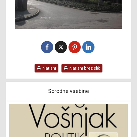
Natisni
Natisni brez slik
Sorodne vsebine