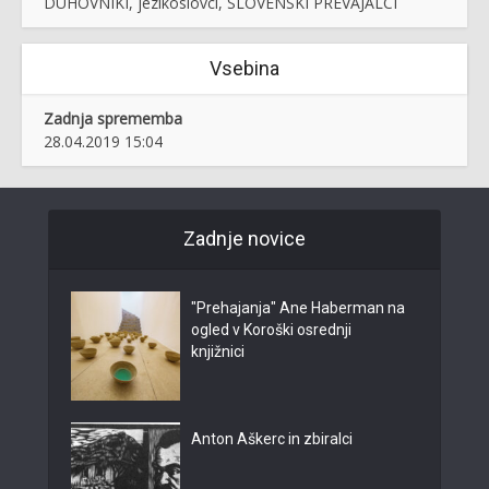
DUHOVNIKI, jezikoslovci, SLOVENSKI PREVAJALCI
Vsebina
Zadnja sprememba
28.04.2019 15:04
Zadnje novice
"Prehajanja" Ane Haberman na
ogled v Koroški osrednji
knjižnici
Anton Aškerc in zbiralci