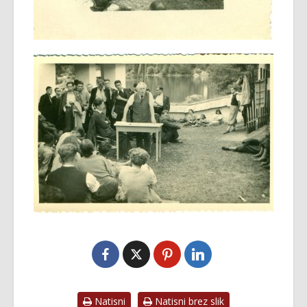
Natisni
Natisni brez slik