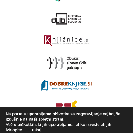
Na portalu uporabljamo piškotke za zagotavljanje najboljše
izkušnje na naši spletni strani.
Več o piškotkih, ki jih uporabljamo, lahko izveste ali jih
izklopite
tukaj
.
2008 - 2026 ©
Portal KAMRA
, Izdelava: TrueCAD d.o.o.