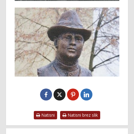
Natisni
Natisni brez slik