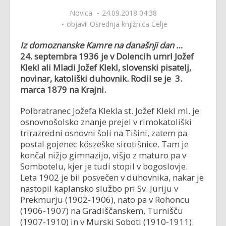
Novica
24.09.2018 04:38
objavil
Osrednja knjižnica Celje
Iz domoznanske Kamre na današnji dan …
24. septembra 1936 je v Dolencih umrl Jožef
Klekl ali Mladi Jožef Klekl, slovenski pisatelj,
novinar, katoliški duhovnik. Rodil se je 3.
marca 1879 na Krajni.
Polbratranec Jožefa Klekla st. Jožef Klekl ml. je
osnovnošolsko znanje prejel v rimokatoliški
trirazredni osnovni šoli na Tišini, zatem pa
postal gojenec kőszeške sirotišnice. Tam je
končal nižjo gimnazijo, višjo z maturo pa v
Sombotelu, kjer je tudi stopil v bogoslovje.
Leta 1902 je bil posvečen v duhovnika, nakar je
nastopil kaplansko službo pri Sv. Juriju v
Prekmurju (1902-1906), nato pa v Rohoncu
(1906-1907) na Gradiščanskem, Turnišču
(1907-1910) in v Murski Soboti (1910-1911).