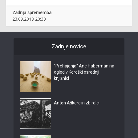
Zadnja sprememba
23.09.2018 20:30
Zadnje novice
"Prehajanja" Ane Haberman na
ogled v Koroški osrednji
knjižnici
Anton Aškerc in zbiralci