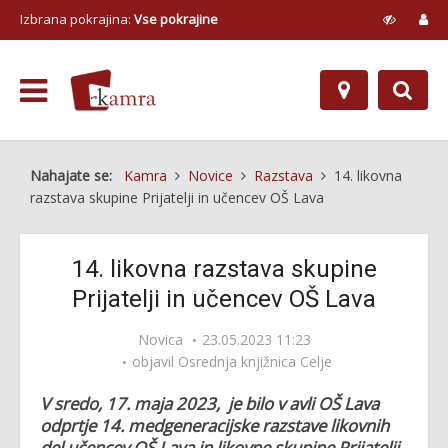
Izbrana pokrajina:
Vse pokrajine
Nahajate se:
Kamra
Novice
Razstava
14. likovna
razstava skupine Prijatelji in učencev OŠ Lava
14. likovna razstava skupine
Prijatelji in učencev OŠ Lava
Novica
23.05.2023 11:23
objavil
Osrednja knjižnica Celje
V sredo, 17. maja 2023,
je bilo v avli OŠ Lava
odprtje 14. medgeneracijske razstave likovnih
del učencev OŠ Lava in likovne skupine Prijatelji