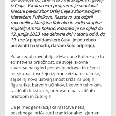
iz Celja.
V kulturnem programu je sodeloval
Mešani pevski zbor Orfej Celje z zborovodjem
Matevžem Pušnikom. Razstavo sta odprli
ravnateljica Marijana Kolenko in vodja skupine
Prijatelji Amina Kolarič. Razstava je na ogled do
12. junija 2023 vse delovne dni v tednu od 8. do
19. ure
(v popoldanskem času je potrebno
pozvoniti na vhodu, da vam šolo odprejo).
Po besedah ravnateljice Marijane Kolenko je to
edinstvena priložnost, da svoje likovne
stvaritve na ogled postavijo odrasli in učenci
ter skupaj dosežejo izjemne vizualne učinke,
saj se njihova ustvarjalnost križa na poljih
figuralike, barvnih učinkov, likovnih tehnikah,
različnih teksturah, predvsem pa različnih
pristopih in čutenjih.
Da je medgeneracijska razstava nekaj
posebnega, priča tudi tradicionalno izjemen