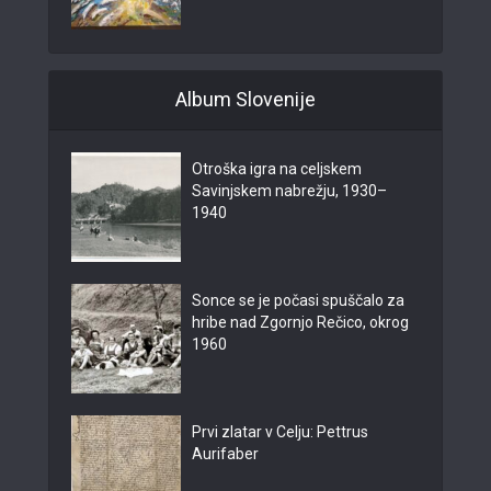
Album Slovenije
Otroška igra na celjskem
Savinjskem nabrežju, 1930–
1940
Sonce se je počasi spuščalo za
hribe nad Zgornjo Rečico, okrog
1960
Prvi zlatar v Celju: Pettrus
Aurifaber