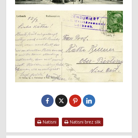
Natisni
Natisni brez slik