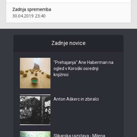
Zadnja sprememba
30.04.2019 23:40
Zadnje novice
"Prehajanja" Ane Haberman na
ogled v Koroški osrednji
knjižnici
Anton Aškerc in zbiralci
Slikarska razstava - Milena