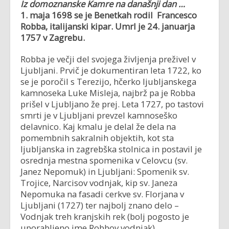
Iz domoznanske Kamre na današnji dan …
1. maja 1698 se je Benetkah rodil
Francesco
Robba, italijanski kipar. Umrl je 24. januarja
1757 v Zagrebu.
Robba je večji del svojega življenja preživel v
Ljubljani. Prvič je dokumentiran leta 1722, ko
se je poročil s Terezijo, hčerko ljubljanskega
kamnoseka Luke Misleja, najbrž pa je Robba
prišel v Ljubljano že prej. Leta 1727, po tastovi
smrti je v Ljubljani prevzel kamnoseško
delavnico. Kaj kmalu je delal že dela na
pomembnih sakralnih objektih, kot sta
ljubljanska in zagrebška stolnica in postavil je
osrednja mestna spomenika v Celovcu (sv.
Janez Nepomuk) in Ljubljani: Spomenik sv.
Trojice, Narcisov vodnjak, kip sv. Janeza
Nepomuka na fasadi cerkve sv. Florjana v
Ljubljani (1727) ter najbolj znano delo –
Vodnjak treh kranjskih rek (bolj pogosto je
uporabljeno ime Robbov vodnjak).