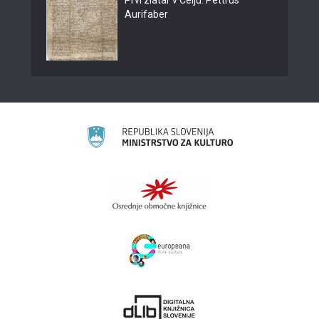
Prvi zlatar v Celju: Pettrus
Aurifaber