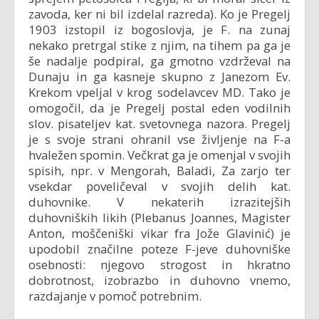
zavoda, ker ni bil izdelal razreda). Ko je Pregelj
1903 izstopil iz bogoslovja, je F. na zunaj
nekako pretrgal stike z njim, na tihem pa ga je
še nadalje podpiral, ga gmotno vzdrževal na
Dunaju in ga kasneje skupno z Janezom Ev.
Krekom vpeljal v krog sodelavcev MD. Tako je
omogočil, da je Pregelj postal eden vodilnih
slov. pisateljev kat. svetovnega nazora. Pregelj
je s svoje strani ohranil vse življenje na F-a
hvaležen spomin. Večkrat ga je omenjal v svojih
spisih, npr. v Mengorah, Baladi, Za zarjo ter
vsekdar poveličeval v svojih delih kat.
duhovnike. V nekaterih izrazitejših
duhovniških likih (Plebanus Joannes, Magister
Anton, moščeniški vikar fra Jože Glavinić) je
upodobil značilne poteze F-jeve duhovniške
osebnosti: njegovo strogost in hkratno
dobrotnost, izobrazbo in duhovno vnemo,
razdajanje v pomoč potrebnim.