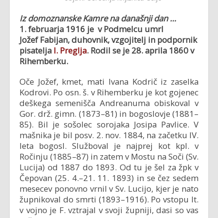
Iz domoznanske Kamre na današnji dan …
1. februarja 1916 je v Podmelcu umrl
Jožef Fabijan, duhovnik, vzgojitelj in podpornik
pisatelja
I. Preglja
. Rodil se je 28. aprila 1860 v
Rihemberku.
Oče Jožef, kmet, mati Ivana Kodrič iz zaselka
Kodrovi. Po osn. š. v Rihemberku je kot gojenec
deškega semenišča Andreanuma obiskoval v
Gor. drž. gimn. (1873–81) in bogoslovje (1881–
85). Bil je sošolec sorojaka Josipa Pavlice. V
mašnika je bil posv. 2. nov. 1884, na začetku IV.
leta bogosl. Služboval je najprej kot kpl. v
Ročinju (1885–87) in zatem v Mostu na Soči (Sv.
Lucija) od 1887 do 1893. Od tu je šel za žpk v
Čepovan (25. 4.–21. 11. 1893) in se čez sedem
mesecev ponovno vrnil v Sv. Lucijo, kjer je nato
župnikoval do smrti (1893–1916). Po vstopu It.
v vojno je F. vztrajal v svoji župniji, dasi so vas