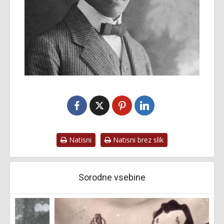
Natisni
Natisni brez slik
Sorodne vsebine