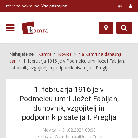
Izbrana pokrajina:
Vse pokrajine
Nahajate se:
Kamra
Novice
Na Kamri na današnji
dan
1. februarja 1916 je v Podmelcu umrl Jožef Fabijan,
duhovnik, vzgojitelj in podpornik pisatelja I. Preglja
1. februarja 1916 je v
Podmelcu umrl Jožef Fabijan,
duhovnik, vzgojitelj in
podpornik pisatelja I. Preglja
Novica
01.02.2021 00:00
objavil
Osrednja knjižnica Celje