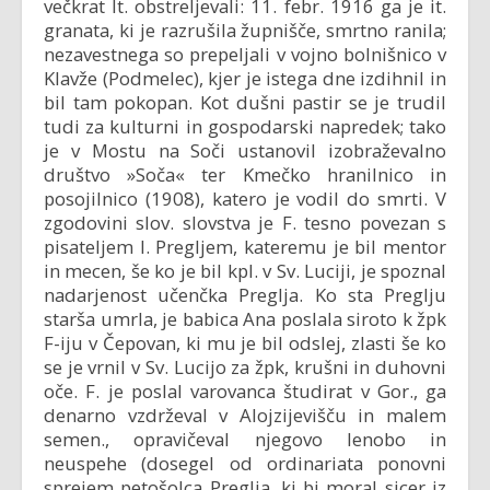
večkrat It. obstreljevali: 11. febr. 1916 ga je it.
granata, ki je razrušila župnišče, smrtno ranila;
nezavestnega so prepeljali v vojno bolnišnico v
Klavže (Podmelec), kjer je istega dne izdihnil in
bil tam pokopan. Kot dušni pastir se je trudil
tudi za kulturni in gospodarski napredek; tako
je v Mostu na Soči ustanovil izobraževalno
društvo »Soča« ter Kmečko hranilnico in
posojilnico (1908), katero je vodil do smrti. V
zgodovini slov. slovstva je F. tesno povezan s
pisateljem I. Pregljem, kateremu je bil mentor
in mecen, še ko je bil kpl. v Sv. Luciji, je spoznal
nadarjenost učenčka Preglja. Ko sta Preglju
starša umrla, je babica Ana poslala siroto k žpk
F-iju v Čepovan, ki mu je bil odslej, zlasti še ko
se je vrnil v Sv. Lucijo za žpk, krušni in duhovni
oče. F. je poslal varovanca študirat v Gor., ga
denarno vzdrževal v Alojzijevišču in malem
semen., opravičeval njegovo lenobo in
neuspehe (dosegel od ordinariata ponovni
sprejem petošolca Preglja, ki bi moral sicer iz