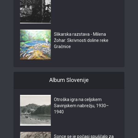
Slikarska razstava - Milena
Žohar: Skrivnosti doline reke
Gračnice
Album Slovenije
Otroška igra na celjskem
Savinjskem nabrežju, 1930–
1940
Sonce se je počasi spuščalo za