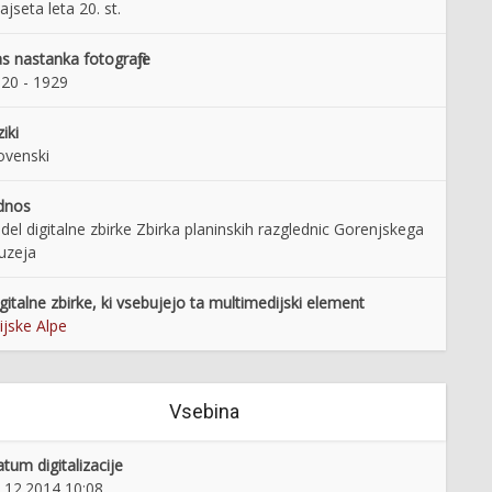
ajseta leta 20. st.
s nastanka fotografije
20 - 1929
ziki
ovenski
dnos
 del digitalne zbirke Zbirka planinskih razglednic Gorenjskega
uzeja
gitalne zbirke, ki vsebujejo ta multimedijski element
lijske Alpe
Vsebina
tum digitalizacije
.12.2014 10:08