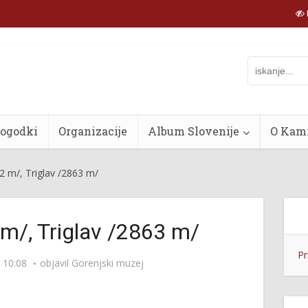
dogodki
Organizacije
Album Slovenije
O Kam
2 m/, Triglav /2863 m/
m/, Triglav /2863 m/
Pr
 10:08
objavil
Gorenjski muzej