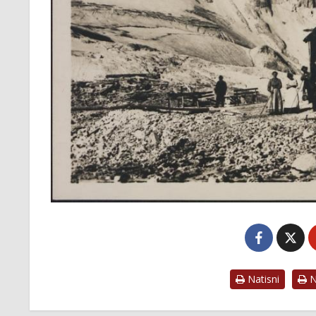
Natisni
Na