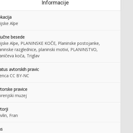
Informacije
kacija
lijske Alpe
jučne besede
lijske Alpe, PLANINSKE KOČE, Planinske postojanke,
aninske razglednice, planinski motivi, PLANINSTVO,
aničeva koča, Triglav
atus avtorskih pravic
cenca CC BY-NC
torske pravice
renjski muzej
torji
vlin, Fran
as