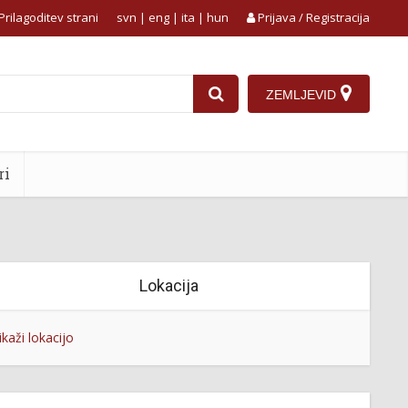
Prilagoditev strani
svn
|
eng
|
ita
|
hun
Prijava / Registracija
ZEMLJEVID
ri
Lokacija
ikaži lokacijo