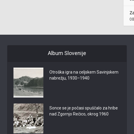
Z
08
Album Slovenije
Otroška igra na celjskem Savinjskem
nabrežju, 1930–1940
Sonce se je počasi spuščalo za hribe
nad Zgornjo Rečico, okrog 1960