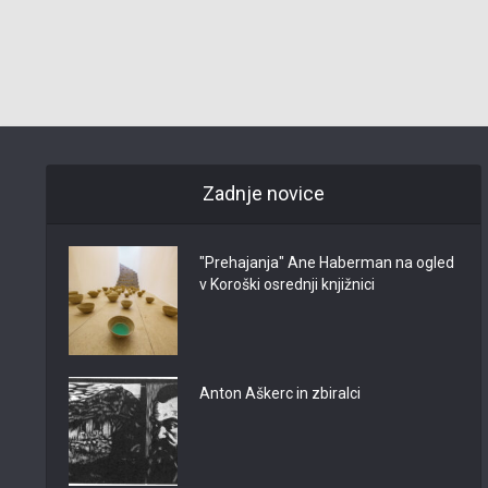
Zadnje novice
"Prehajanja" Ane Haberman na ogled
v Koroški osrednji knjižnici
Anton Aškerc in zbiralci