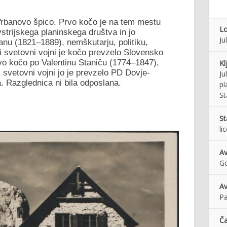
 Vrbanovo špico. Prvo kočo je na tem mestu
Lo
strijskega planinskega društva in jo
Ju
 (1821–1889), nemškutarju, politiku,
i svetovni vojni je kočo prevzelo Slovensko
evo kočo po Valentinu Staniču (1774–1847),
Kl
 svetovni vojni jo je prevzelo PD Dovje-
Ju
. Razglednica ni bila odposlana.
pl
St
St
li
Av
Go
Av
Pa
Č