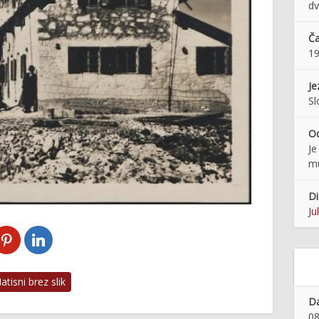
dv
Ča
19
Je
Sl
O
Je
m
Di
Ju
tisni brez slik
Da
08