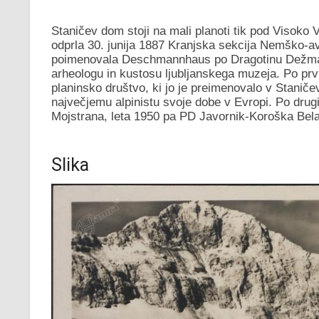
Staničev dom stoji na mali planoti tik pod Visoko
odprla 30. junija 1887 Kranjska sekcija Nemško-av
poimenovala Deschmannhaus po Dragotinu Dežmanu
arheologu in kustosu ljubljanskega muzeja. Po prv
planinsko društvo, ki jo je preimenovalo v Stanič
največjemu alpinistu svoje dobe v Evropi. Po drugi
Mojstrana, leta 1950 pa PD Javornik-Koroška Bela
Slika