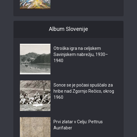
Album Slovenije
Otroška igra na celjskem
Savinjskem nabrežju, 1930–
1940
Sonce se je počasi spuščalo za
hribe nad Zgornjo Rečico, okrog
1960
Prvi zlatar v Celju: Pettrus
Aurifaber