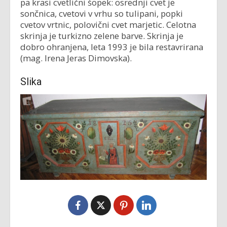
pa krasi cvetlični šopek: osrednji cvet je
sončnica, cvetovi v vrhu so tulipani, popki
cvetov vrtnic, polovični cvet marjetic. Celotna
skrinja je turkizno zelene barve. Skrinja je
dobro ohranjena, leta 1993 je bila restavrirana
(mag. Irena Jeras Dimovska).
Slika