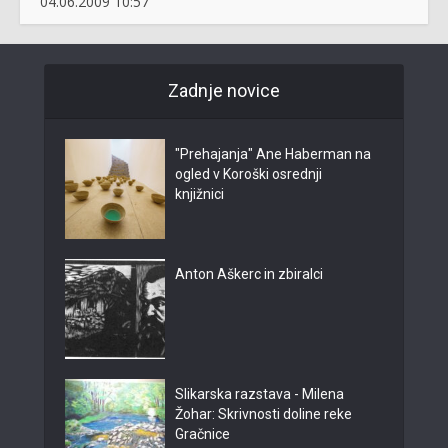
04.06.2009 10:57
Zadnje novice
"Prehajanja" Ane Haberman na
ogled v Koroški osrednji
knjižnici
Anton Aškerc in zbiralci
Slikarska razstava - Milena
Žohar: Skrivnosti doline reke
Gračnice