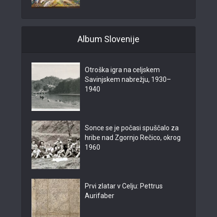
Album Slovenije
Otroška igra na celjskem
Savinjskem nabrežju, 1930–
1940
Sonce se je počasi spuščalo za
hribe nad Zgornjo Rečico, okrog
1960
Prvi zlatar v Celju: Pettrus
Aurifaber