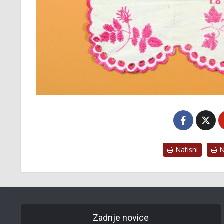
Natisni
Na
Zadnje novice