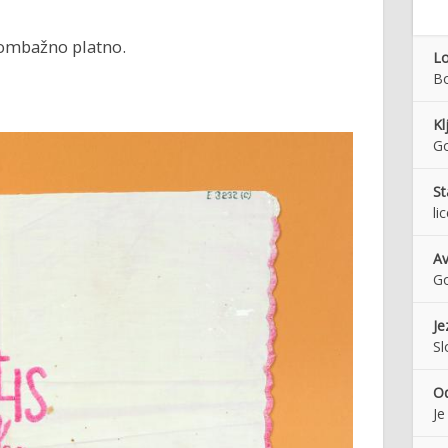
bombažno platno.
Lo
Bo
Kl
Go
St
li
Av
Go
Je
Sl
O
Je