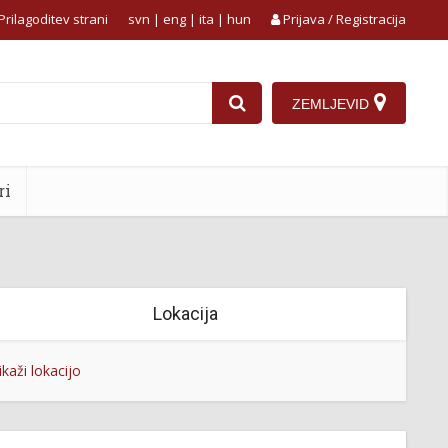
Prilagoditev strani
svn
|
eng
|
ita
|
hun
Prijava / Registracija
ZEMLJEVID
ri
Lokacija
ikaži lokacijo