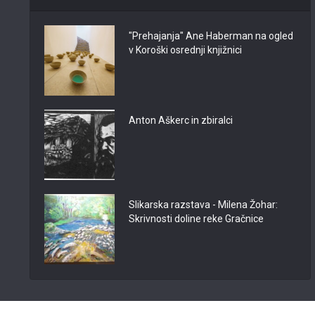
"Prehajanja" Ane Haberman na ogled
v Koroški osrednji knjižnici
Anton Aškerc in zbiralci
Slikarska razstava - Milena Žohar:
Skrivnosti doline reke Gračnice