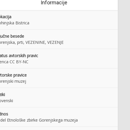
Informacije
kacija
hinjska Bistrica
jučne besede
renjska, prti, VEZENINE, VEZENJE
atus avtorskih pravic
cenca CC BY-NC
torske pravice
renjski muzej
ziki
ovenski
dnos
 del Etnološke zbirke Gorenjskega muzeja