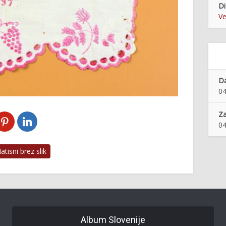
Di
Ve
Da
04
Z
04
tisni brez slik
Album Slovenije