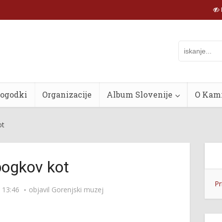
dogodki
Organizacije
Album Slovenije
O Kam
ot
bogkov kot
Pr
 13:46
objavil
Gorenjski muzej