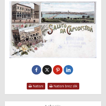
Natisni
Natisni brez slik