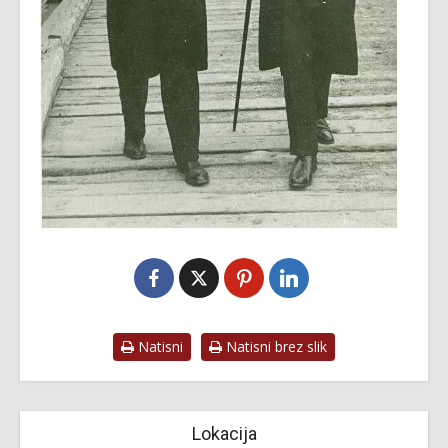
Natisni
Natisni brez slik
Lokacija