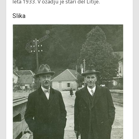
leta 1933. V ozadju je stari del Litije.
Slika