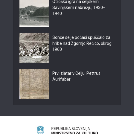
Otroška igra na celjskem
Savinjskem nabrežju, 1930–
1940
Sonce se je počasi spuščalo za
hribe nad Zgornjo Rečico, okrog
1960
Prvi zlatar v Celju: Pettrus
Aurifaber