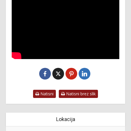
Natisni
Natisni brez slik
Lokacija