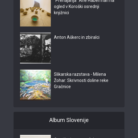
"Prehajanja" Ane Haberman na
ogled v Koroški osrednji
knjižnici
Anton Aškerc in zbiralci
Slikarska razstava - Milena
Žohar: Skrivnosti doline reke
Gračnice
Album Slovenije