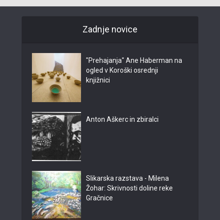
Zadnje novice
"Prehajanja" Ane Haberman na
ogled v Koroški osrednji
knjižnici
Anton Aškerc in zbiralci
Slikarska razstava - Milena
Žohar: Skrivnosti doline reke
Gračnice