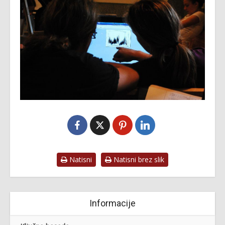
Natisni
Natisni brez slik
Informacije