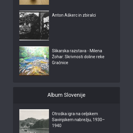
Anton Aškerc in zbiralci
Slikarska razstava - Milena
Žohar: Skrivnosti doline reke
Gračnice
Album Slovenije
Otroška igra na celjskem
Savinjskem nabrežju, 1930–
1940