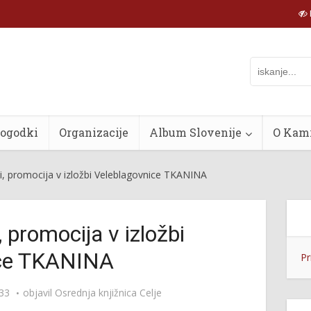
dogodki
Organizacije
Album Slovenije
O Kam
ci, promocija v izložbi Veleblagovnice TKANINA
, promocija v izložbi
ice TKANINA
Pr
:33
objavil
Osrednja knjižnica Celje