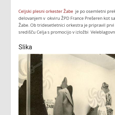
Celjski plesni orkester Žabe
je po osemletni prek
delovanjem v okviru ŽPD France Prešeren kot s
Žabe. Ob tridesetletnici orkestra je pripravil prv
središču Celja s promocijo v izložbi Veleblagovn
Slika