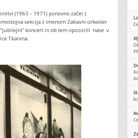
initvi (1963 – 1971) ponovno začel z
Lo
amostojna sekcija z imenom Zabavni orkester
Ce
i “jubilejni” koncert in ob tem opozorili nase v
ice Tkanina.
Kl
D
P
Do
Ko
Ko
St
li
Av
Ce
Za