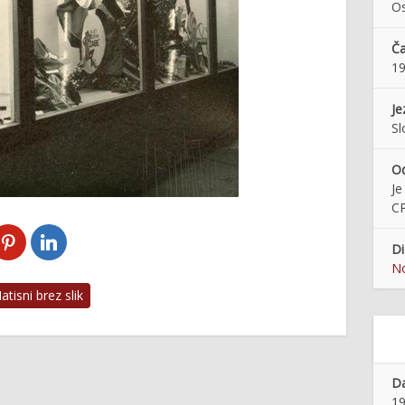
Os
Č
1
Je
Sl
O
Je
C
Di
No
tisni brez slik
Da
19