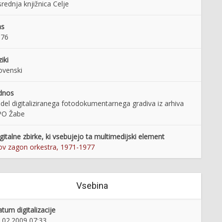
rednja knjižnica Celje
as
976
ziki
ovenski
dnos
 del digitaliziranega fotodokumentarnega gradiva iz arhiva
PO Žabe
gitalne zbirke, ki vsebujejo ta multimedijski element
v zagon orkestra, 1971-1977
Vsebina
tum digitalizacije
.02.2009 07:33