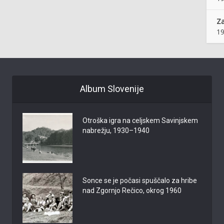
Z
19
Album Slovenije
Otroška igra na celjskem Savinjskem
nabrežju, 1930–1940
Sonce se je počasi spuščalo za hribe
nad Zgornjo Rečico, okrog 1960