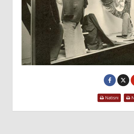
Natisni
Na