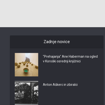
Zadnje novice
"Prehajanja" Ane Haberman na ogled
v Koroški osrednji knjižnici
Anton Aškerc in zbiralci