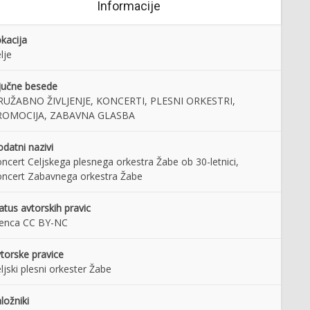
Informacije
kacija
lje
jučne besede
RUŽABNO ŽIVLJENJE, KONCERTI, PLESNI ORKESTRI,
ROMOCIJA, ZABAVNA GLASBA
datni nazivi
ncert Celjskega plesnega orkestra Žabe ob 30-letnici,
ncert Zabavnega orkestra Žabe
atus avtorskih pravic
cenca CC BY-NC
torske pravice
ljski plesni orkester Žabe
ložniki