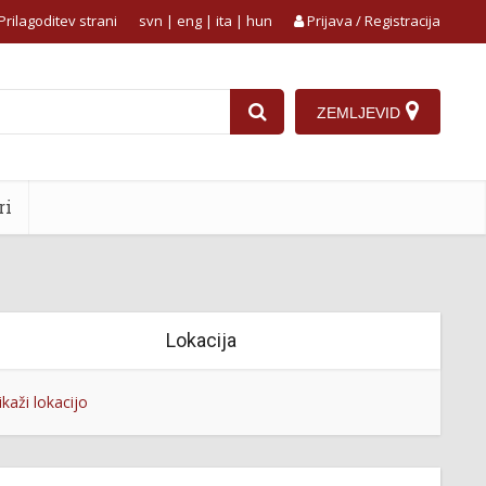
Prilagoditev strani
svn
|
eng
|
ita
|
hun
Prijava / Registracija
ZEMLJEVID
ri
Lokacija
ikaži lokacijo