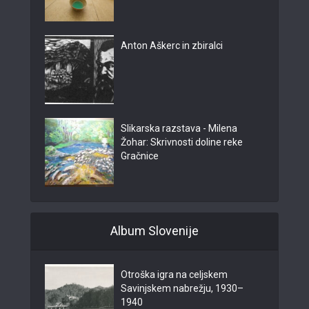
Anton Aškerc in zbiralci
Slikarska razstava - Milena
Žohar: Skrivnosti doline reke
Gračnice
Album Slovenije
Otroška igra na celjskem
Savinjskem nabrežju, 1930–
1940