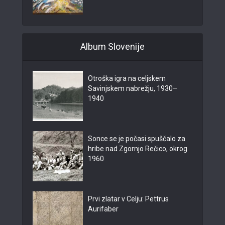
Album Slovenije
Otroška igra na celjskem
Savinjskem nabrežju, 1930–
1940
Sonce se je počasi spuščalo za
hribe nad Zgornjo Rečico, okrog
1960
Prvi zlatar v Celju: Pettrus
Aurifaber