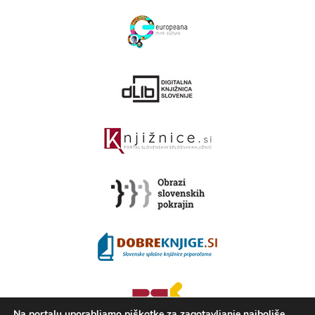
Na portalu uporabljamo piškotke za zagotavljanje najboljše