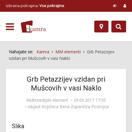
Izbrana pokrajina:
Vse pokrajine
Nahajate se:
Kamra
MM elementi
Grb Petazzijev
vzidan pri Mušcovih v vasi Naklo
Grb Petazzijev vzidan pri
Mušcovih v vasi Naklo
Multimedijski element
29.09.2017 17:50
objavil
Knjižnica Bena Zupančiča Postojna
Slika