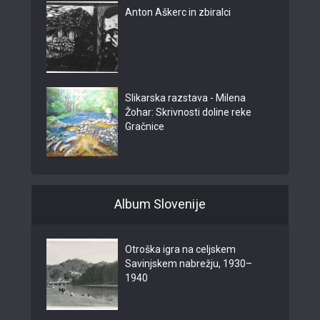
Anton Aškerc in zbiralci
Slikarska razstava - Milena
Žohar: Skrivnosti doline reke
Gračnice
Album Slovenije
Otroška igra na celjskem
Savinjskem nabrežju, 1930–
1940