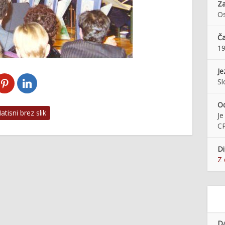
Za
Os
Č
1
Je
Sl
O
tisni brez slik
Je
C
Di
Z 
Da