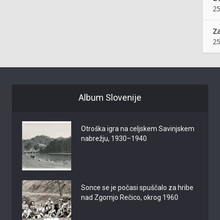
25
Z
25
Album Slovenije
Otroška igra na celjskem Savinjskem
nabrežju, 1930–1940
Sonce se je počasi spuščalo za hribe
nad Zgornjo Rečico, okrog 1960