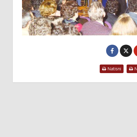
Natisni
Na