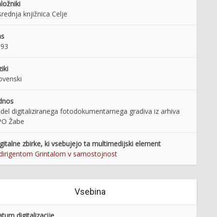
ložniki
rednja knjižnica Celje
as
993
ziki
ovenski
dnos
 del digitaliziranega fotodokumentarnega gradiva iz arhiva
PO Žabe
gitalne zbirke, ki vsebujejo ta multimedijski element
dirigentom Grintalom v samostojnost
Vsebina
tum digitalizacije