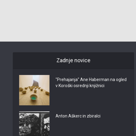
Zadnje novice
"Prehajanja" Ane Haberman na ogled
v Koroški osrednji knjižnici
Anton Aškerc in zbiralci