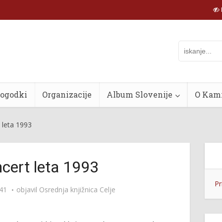
dogodki
Organizacije
Album Slovenije
O Kam
 leta 1993
ncert leta 1993
Pr
:41
objavil
Osrednja knjižnica Celje