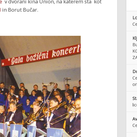
e
v dvorani kina Union, na katerem sta kot
l
in Borut Bučar.
Lo
Ce
Kl
Bu
K
Z
Do
Ce
or
St
li
Av
Ce