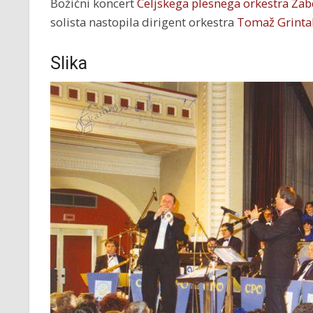
Božični koncert
Celjskega plesnega orkestra Žab
solista nastopila dirigent orkestra
Tomaž Grinta
Slika