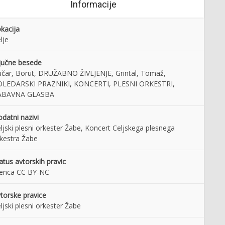
Informacije
kacija
lje
jučne besede
čar, Borut, DRUŽABNO ŽIVLJENJE, Grintal, Tomaž,
OLEDARSKI PRAZNIKI, KONCERTI, PLESNI ORKESTRI,
ABAVNA GLASBA
datni nazivi
ljski plesni orkester Žabe, Koncert Celjskega plesnega
kestra Žabe
atus avtorskih pravic
cenca CC BY-NC
torske pravice
ljski plesni orkester Žabe