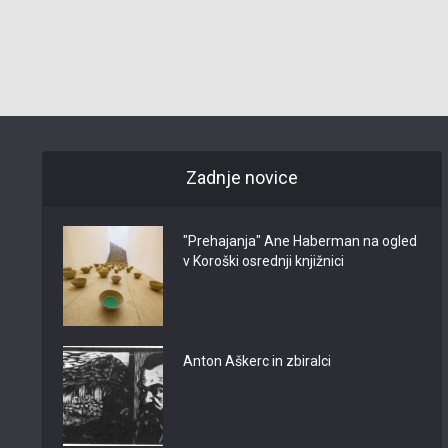
Zadnje novice
"Prehajanja" Ane Haberman na ogled
v Koroški osrednji knjižnici
Anton Aškerc in zbiralci