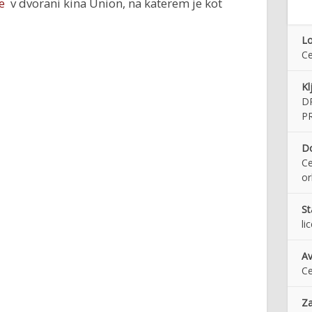
e
v dvorani kina Union, na katerem je kot
Lo
Ce
Kl
D
P
Do
Ce
or
St
li
Av
Ce
Za