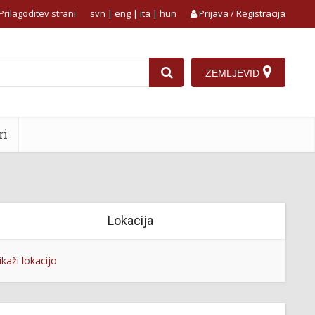
Prilagoditev strani
svn
|
eng
|
ita
|
hun
Prijava / Registracija
ZEMLJEVID
ri
Lokacija
ikaži lokacijo