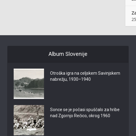
Z
25
Album Slovenije
Otroška igra na celjskem Savinjskem
nabrežju, 1930–1940
Sonce se je počasi spuščalo za hribe
nad Zgornjo Rečico, okrog 1960