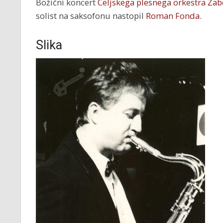
Božični koncert
Celjskega plesnega orkestra Žab
solist na saksofonu nastopil
Roman Fonda.
Slika