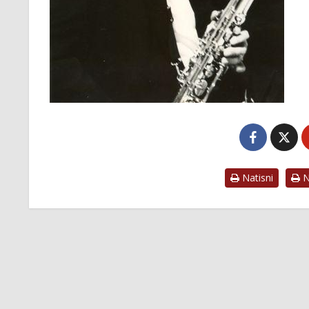
Natisni
Na