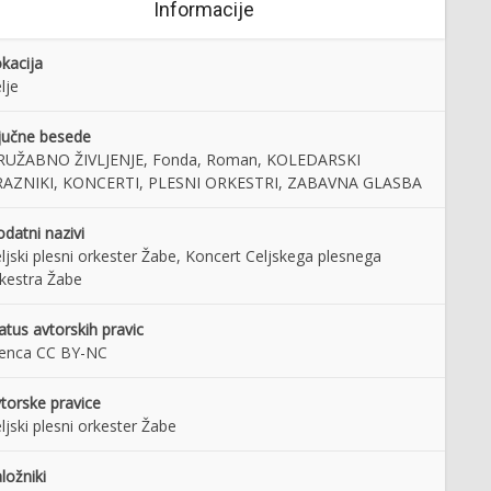
Informacije
kacija
lje
jučne besede
RUŽABNO ŽIVLJENJE, Fonda, Roman, KOLEDARSKI
RAZNIKI, KONCERTI, PLESNI ORKESTRI, ZABAVNA GLASBA
datni nazivi
ljski plesni orkester Žabe, Koncert Celjskega plesnega
kestra Žabe
atus avtorskih pravic
cenca CC BY-NC
torske pravice
ljski plesni orkester Žabe
ložniki