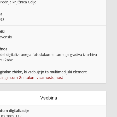
rednja knjižnica Celje
as
993
ziki
ovenski
dnos
 del digitaliziranega fotodokumentarnega gradiva iz arhiva
PO Žabe
gitalne zbirke, ki vsebujejo ta multimedijski element
dirigentom Grintalom v samostojnost
Vsebina
tum digitalizacije
.02.2009 11:05