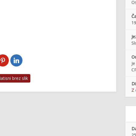
Os
Č
1
Je
Sl
O
Je
C
tisni brez slik
Di
Z 
Da
25