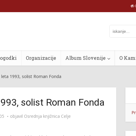
dogodki
Organizacije
Album Slovenije
O Kam
t leta 1993, solist Roman Fonda
 1993, solist Roman Fonda
Pr
:05
objavil
Osrednja knjižnica Celje