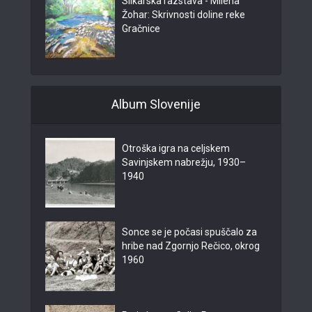
Slikarska razstava - Milena
Žohar: Skrivnosti doline reke
Gračnice
Album Slovenije
Otroška igra na celjskem
Savinjskem nabrežju, 1930–
1940
Sonce se je počasi spuščalo za
hribe nad Zgornjo Rečico, okrog
1960