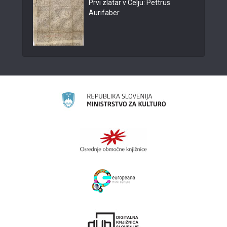
Prvi zlatar v Celju: Pettrus
Aurifaber