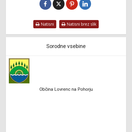
Natisni
Natisni brez slik
Sorodne vsebine
Občina Lovrenc na Pohorju