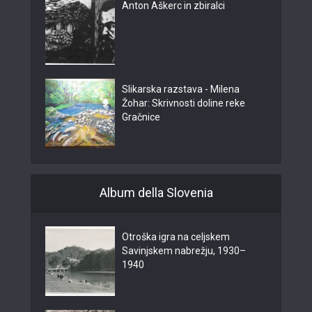
Anton Aškerc in zbiralci
Slikarska razstava - Milena
Žohar: Skrivnosti doline reke
Gračnice
Album della Slovenia
Otroška igra na celjskem
Savinjskem nabrežju, 1930–
1940