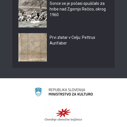
Sonce se je počasi spuščalo za
hribe nad Zgornjo Rečico, okrog
1960
Prvi zlatar v Celju: Pettrus
Aurifaber