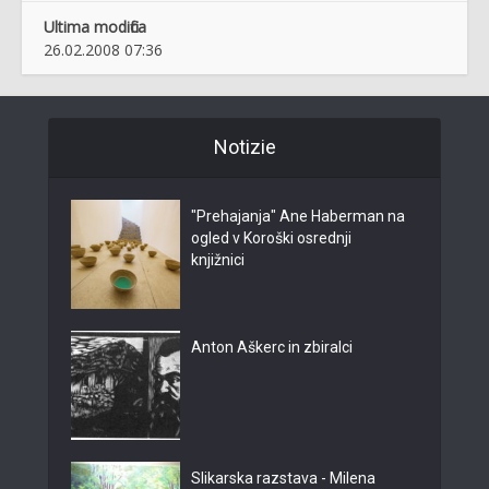
Ultima modifica
26.02.2008 07:36
Notizie
"Prehajanja" Ane Haberman na
ogled v Koroški osrednji
knjižnici
Anton Aškerc in zbiralci
Slikarska razstava - Milena