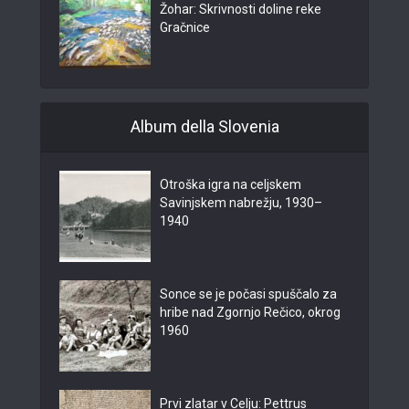
Žohar: Skrivnosti doline reke
Gračnice
Album della Slovenia
Otroška igra na celjskem
Savinjskem nabrežju, 1930–
1940
Sonce se je počasi spuščalo za
hribe nad Zgornjo Rečico, okrog
1960
Prvi zlatar v Celju: Pettrus