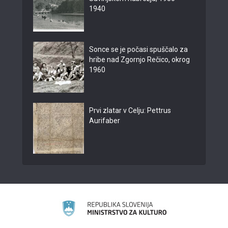
1940
Sonce se je počasi spuščalo za
hribe nad Zgornjo Rečico, okrog
1960
Prvi zlatar v Celju: Pettrus
Aurifaber