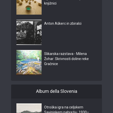
knjižnici
Anton Aškerc in zbiralci
Slikarska razstava - Milena
Žohar: Skrivnosti doline reke
Gračnice
Album della Slovenia
Otroška igra na celjskem
Savinjskem nabrežju, 1930–