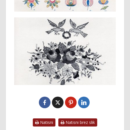
Natisni
Natisni brez slik