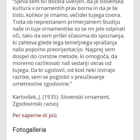
“Sprva sem bil docela uverjen, da je slovenska
kultura v ornamentih prav borna in da je še
tisto, kolikor je imamo, večidel tujega izvora.
Toda ob neprestanem primerjalnem študiju
naše in tuje ornamentike so se mi jele odpirati
oči, tako da sem prišel sčasoma do spoznanja,
ki zahteva glede tega temeljnega vprašanja
našo popolno preorijentacijo. Najprej sem
dospel do izvrstne metode, ki omogoča, da
moremo razlikovati naš sedanji okras od
tujega. Da bi ugotovil, od kod neki izvirajo
razlike, sem se poglobil v preučevanje
umetnostne zgodovine.”
Karlovšek, J. (1935). Slovenski ornament,
Zgodovinski razvoj
Per saperne di più
Fotogalleria