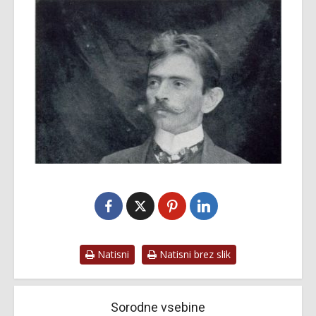
Natisni
Natisni brez slik
Sorodne vsebine