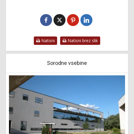
Natisni
Natisni brez slik
Sorodne vsebine