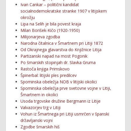
Ivan Cankar – politični kandidat
socialnodemokratske stranke 1907 v litijskem
okrožju
Lipa na Selih je bila povest kraja
Milan Borišek-Kičo (1920-1950)
Milijonarjeva zgodba
Narodna čitalnica v Šmartnem pri Litiji 1872
Od Okrajnega glavarstva do Knjižnice Litija
Partizanski napad na most Pogonik
Po šmarskih stopinjah dr. Slavka Gruma
Rastoča knjiga Primskovo
Špinerbal: litijski ples predilcev
Spominska obeležja NOB v litijski okolici
Spominska obeležja prve svetovne vojne v Litiji,
Šmartnem in okolici
Usoda trgovske družine Bergmann iz Litije
Valvazorjev trg v Litiji
Vohun iz Šmartnega pri Litiji usmrčen v španski
državljanski vojni
Zgodbe šmarskih hiš