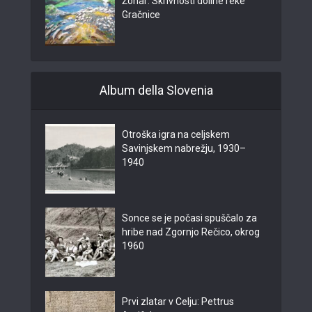
Žohar: Skrivnosti doline reke
Gračnice
Album della Slovenia
Otroška igra na celjskem
Savinjskem nabrežju, 1930–
1940
Sonce se je počasi spuščalo za
hribe nad Zgornjo Rečico, okrog
1960
Prvi zlatar v Celju: Pettrus