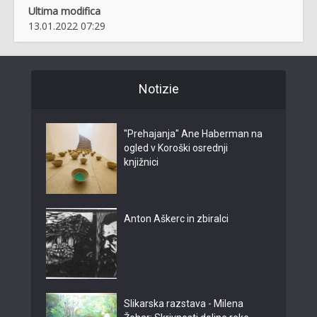
Ultima modifica
13.01.2022 07:29
Notizie
"Prehajanja" Ane Haberman na
ogled v Koroški osrednji
knjižnici
Anton Aškerc in zbiralci
Slikarska razstava - Milena