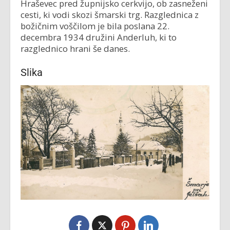
Hraševec pred župnijsko cerkvijo, ob zasneženi
cesti, ki vodi skozi šmarski trg. Razglednica z
božičnim voščilom je bila poslana 22.
decembra 1934 družini Anderluh, ki to
razglednico hrani še danes.
Slika