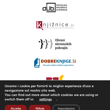
Usiamo i cookie per fornirti la miglior esperienza d'uso e
navigazione sul nostro sito web.
You can find out more about which cookies we are using or
switch them off in
settings
.
2008 - 2026 ©
KAMRA
, Production: TrueCAD d.o.o.
Cos’è Kamra
Condizioni di utilizzo
ISSN 2350-5559
Accetta
Rifiuta
Impostazioni