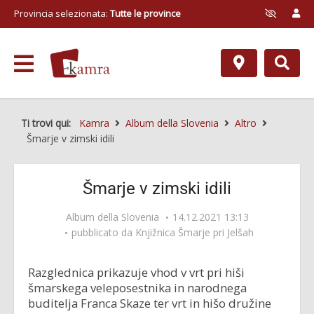
Provincia selezionata:
Tutte le province
Ti trovi qui:
Kamra
Album della Slovenia
Altro
Šmarje v zimski idili
Šmarje v zimski idili
Album della Slovenia
14.12.2021 13:13
pubblicato da
Knjižnica Šmarje pri Jelšah
Razglednica prikazuje vhod v vrt pri hiši
šmarskega veleposestnika in narodnega
buditelja Franca Skaze ter vrt in hišo družine