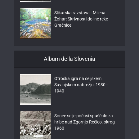
Slikarska razstava - Milena
Žohar: Skrivnosti doline reke
Gračnice
Album della Slovenia
Otroška igra na celjskem
Savinjskem nabrežju, 1930–
1940
Sonce se je počasi spuščalo za
hribe nad Zgornjo Rečico, okrog
1960