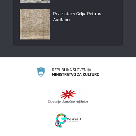
Prvi zlatar v Celju: Pettrus
Aurifaber