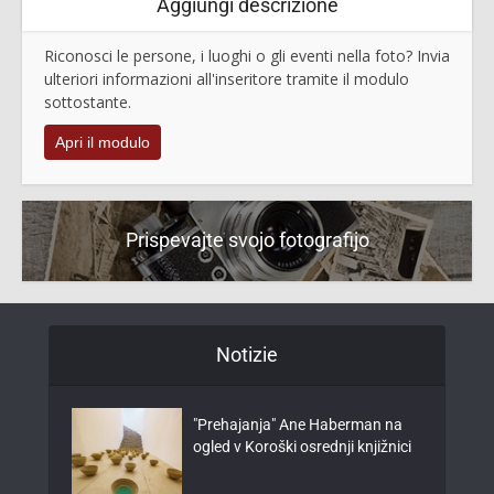
Aggiungi descrizione
Riconosci le persone, i luoghi o gli eventi nella foto? Invia
ulteriori informazioni all'inseritore tramite il modulo
sottostante.
Apri il modulo
Prispevajte svojo fotografijo
Notizie
"Prehajanja" Ane Haberman na
ogled v Koroški osrednji knjižnici