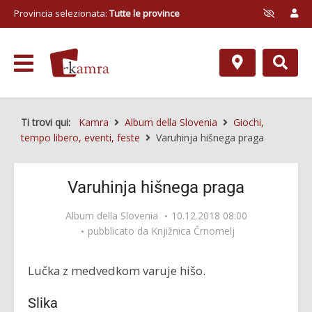
Provincia selezionata:
Tutte le province
Ti trovi qui:
Kamra
Album della Slovenia
Giochi,
tempo libero, eventi, feste
Varuhinja hišnega praga
Varuhinja hišnega praga
Album della Slovenia
10.12.2018 08:00
pubblicato da
Knjižnica Črnomelj
Lučka z medvedkom varuje hišo.
Slika