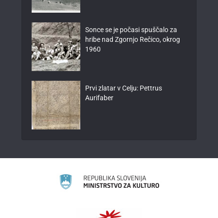
Sonce se je počasi spuščalo za
hribe nad Zgornjo Rečico, okrog
1960
Prvi zlatar v Celju: Pettrus
Aurifaber