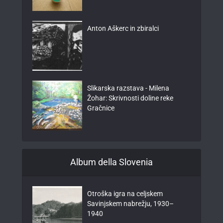
Anton Aškerc in zbiralci
Slikarska razstava - Milena
Žohar: Skrivnosti doline reke
Gračnice
Album della Slovenia
Otroška igra na celjskem
Savinjskem nabrežju, 1930–
1940