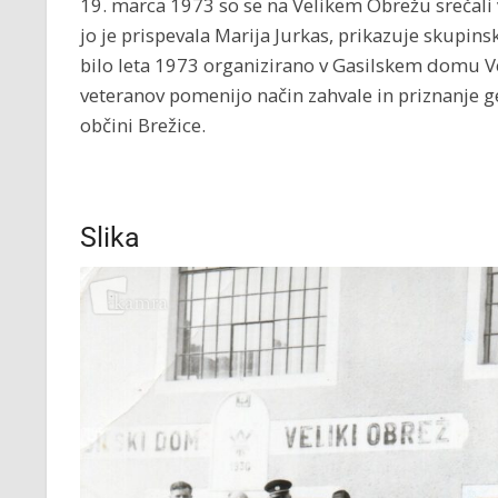
19. marca 1973 so se na Velikem Obrežu srečali v
jo je prispevala Marija Jurkas, prikazuje skupinsk
bilo leta 1973 organizirano v Gasilskem domu Ve
veteranov pomenijo način zahvale in priznanje ge
občini Brežice.
Slika