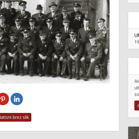
Ul
19
Ri
ul
so
tisni brez slik