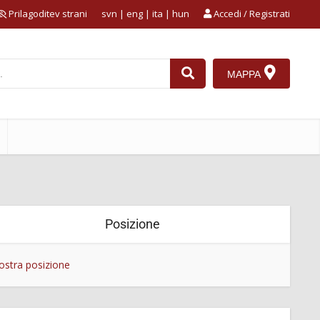
Prilagoditev strani
svn
|
eng
|
ita
|
hun
Accedi / Registrati
MAPPA
Posizione
stra posizione