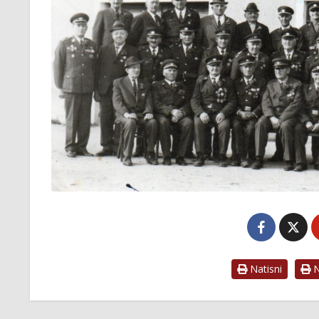
Natisni
Na