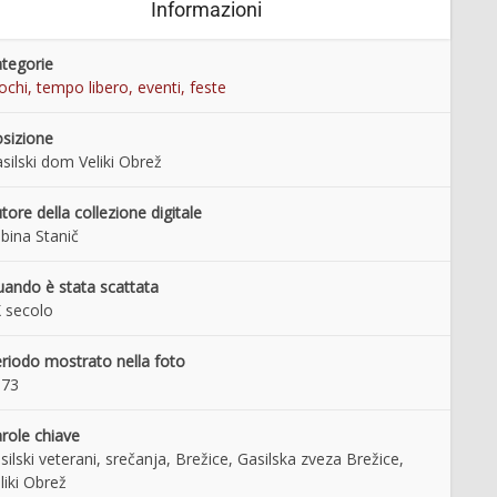
Informazioni
tegorie
ochi, tempo libero, eventi, feste
sizione
silski dom Veliki Obrež
tore della collezione digitale
bina Stanič
ando è stata scattata
 secolo
riodo mostrato nella foto
973
role chiave
silski veterani, srečanja, Brežice, Gasilska zveza Brežice,
liki Obrež