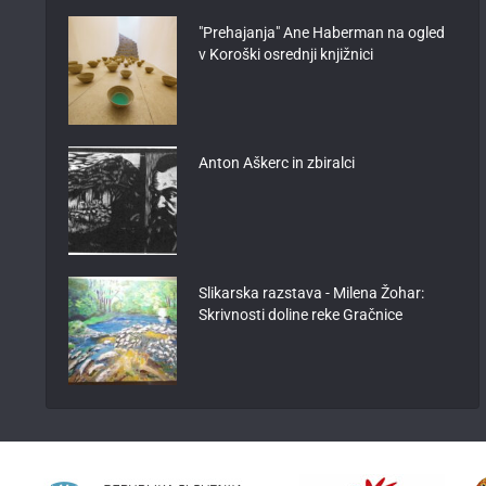
"Prehajanja" Ane Haberman na ogled
v Koroški osrednji knjižnici
Anton Aškerc in zbiralci
Slikarska razstava - Milena Žohar:
Skrivnosti doline reke Gračnice