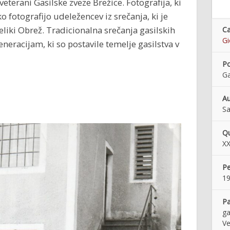
eterani Gasilske zveze Brežice. Fotografija, ki
o fotografijo udeležencev iz srečanja, ki je
liki Obrež. Tradicionalna srečanja gasilskih
Ca
Gi
neracijam, ki so postavile temelje gasilstva v
Po
Ga
Au
Sa
Qu
XX
Pe
1
Pa
ga
Ve