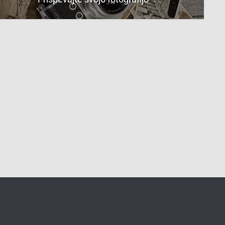
 na Čatežu pri Brežicah
Le v naravi so Primorci lahko
dajali duška slovenstvu