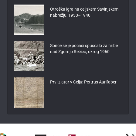
Otroška igra na celjskem Savinjskem
nabrežju, 1930–1940
Sonce se je počasi spuščalo za hribe
nad Zgornjo Rečico, okrog 1960
Prvi zlatar v Celju: Pettrus Aurifaber