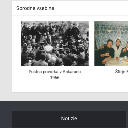
Sorodne vsebine
kalni
Pustna povorka v Ankaranu
Štirje M
1966
Notizie