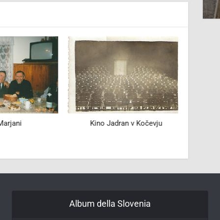
arjani
Kino Jadran v Kočevju
Smučar
Album della Slovenia