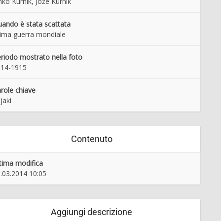
nko Kurnik, Jože Kurnik
ando è stata scattata
ima guerra mondiale
riodo mostrato nella foto
914-1915
role chiave
jaki
Contenuto
tima modifica
.03.2014 10:05
Aggiungi descrizione