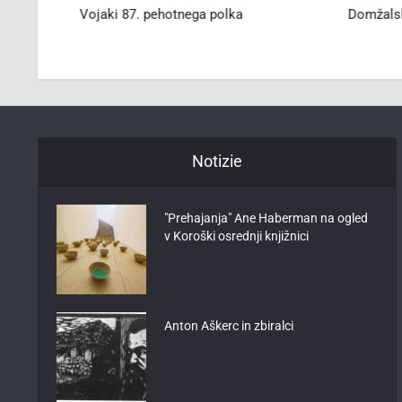
ki
Vojaki 87. pehotnega polka
Domžalsk
Notizie
"Prehajanja" Ane Haberman na ogled
v Koroški osrednji knjižnici
Anton Aškerc in zbiralci