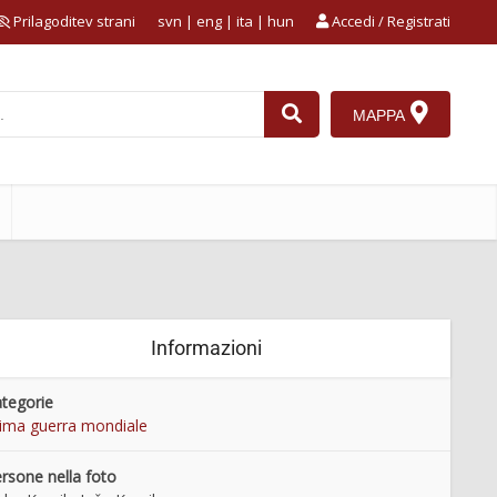
Prilagoditev strani
svn
|
eng
|
ita
|
hun
Accedi / Registrati
MAPPA
Informazioni
tegorie
ima guerra mondiale
rsone nella foto