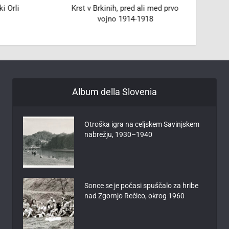
i Orli
Krst v Brkinih, pred ali med prvo
Franc 
vojno 1914-1918
Album della Slovenia
Otroška igra na celjskem Savinjskem
nabrežju, 1930–1940
Sonce se je počasi spuščalo za hribe
nad Zgornjo Rečico, okrog 1960