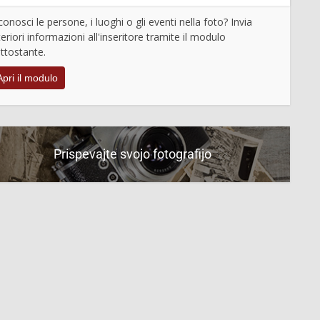
conosci le persone, i luoghi o gli eventi nella foto? Invia
teriori informazioni all'inseritore tramite il modulo
ttostante.
Apri il modulo
Prispevajte svojo fotografijo