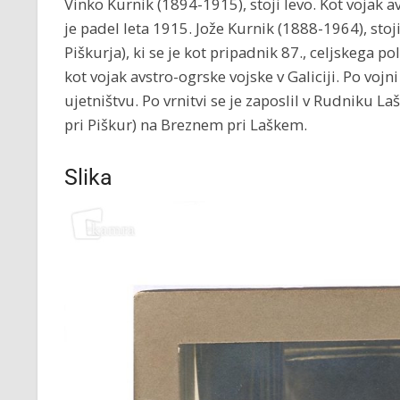
Vinko Kurnik (1894-1915), stoji levo. Kot vojak avs
je padel leta 1915. Jože Kurnik (1888-1964), sto
Piškurja), ki se je kot pripadnik 87., celjskega polk
kot vojak avstro-ogrske vojske v Galiciji. Po vojni
ujetništvu. Po vrnitvi se je zaposlil v Rudniku La
pri Piškur) na Breznem pri Laškem.
Slika