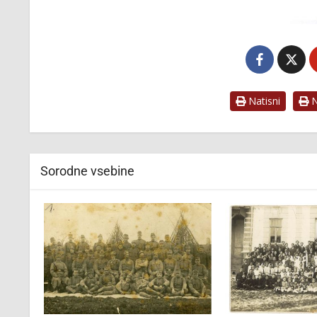
Natisni
Na
Sorodne vsebine