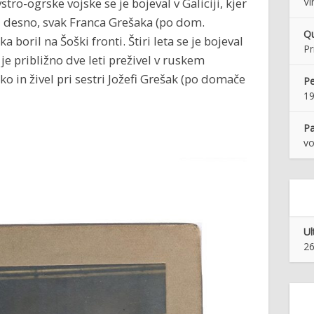
tro-ogrske vojske se je bojeval v Galiciji, kjer
Vi
ji desno, svak Franca Grešaka (po dom.
Qu
a boril na Šoški fronti. Štiri leta se je bojeval
Pr
 je približno dve leti preživel v ruskem
ško in živel pri sestri Jožefi Grešak (po domače
Pe
1
Pa
vo
Ul
26