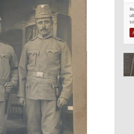
Ri
ul
so