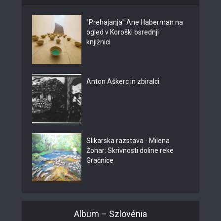
"Prehajanja" Ane Haberman na
ogled v Koroški osrednji
knjižnici
Anton Aškerc in zbiralci
Slikarska razstava - Milena
Žohar: Skrivnosti doline reke
Gračnice
Album – Szlovénia