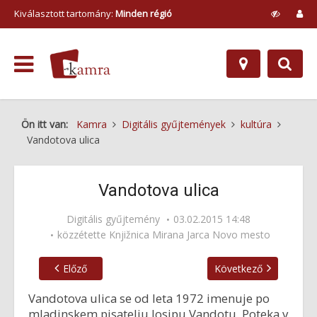
Kiválasztott tartomány:
Minden régió
Ön itt van:
Kamra
Digitális gyűjtemények
kultúra
Vandotova ulica
Vandotova ulica
Digitális gyűjtemény
03.02.2015 14:48
közzétette
Knjižnica Mirana Jarca Novo mesto
Előző
Következő
Vandotova ulica se od leta 1972 imenuje po
mladinskem pisatelju Josipu Vandotu. Poteka v