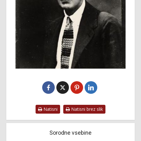
Natisni
Natisni brez slik
Sorodne vsebine