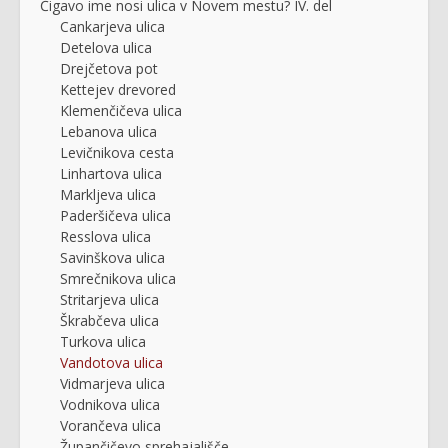
Čigavo ime nosi ulica v Novem mestu? IV. del
Cankarjeva ulica
Detelova ulica
Drejčetova pot
Kettejev drevored
Klemenčičeva ulica
Lebanova ulica
Levičnikova cesta
Linhartova ulica
Markljeva ulica
Paderšičeva ulica
Resslova ulica
Savinškova ulica
Smrečnikova ulica
Stritarjeva ulica
Škrabčeva ulica
Turkova ulica
Vandotova ulica
Vidmarjeva ulica
Vodnikova ulica
Vorančeva ulica
Župančičevo sprehajališče