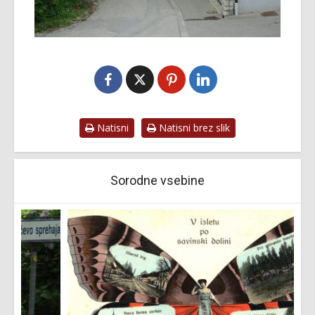
Natisni
Natisni brez slik
Sorodne vsebine