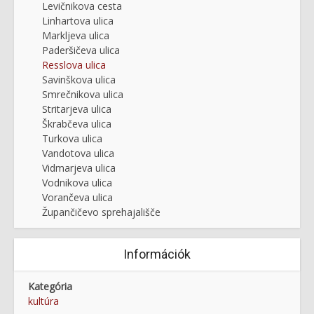
Levičnikova cesta
Linhartova ulica
Markljeva ulica
Paderšičeva ulica
Resslova ulica
Savinškova ulica
Smrečnikova ulica
Stritarjeva ulica
Škrabčeva ulica
Turkova ulica
Vandotova ulica
Vidmarjeva ulica
Vodnikova ulica
Vorančeva ulica
Župančičevo sprehajališče
Információk
Kategória
kultúra