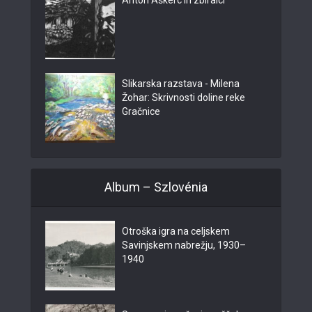
Anton Aškerc in zbiralci
Slikarska razstava - Milena
Žohar: Skrivnosti doline reke
Gračnice
Album – Szlovénia
Otroška igra na celjskem
Savinjskem nabrežju, 1930–
1940