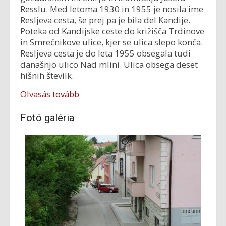
Resslu. Med letoma 1930 in 1955 je nosila ime
Resljeva cesta, še prej pa je bila del Kandije.
Poteka od Kandijske ceste do križišča Trdinove
in Smrečnikove ulice, kjer se ulica slepo konča.
Resljeva cesta je do leta 1955 obsegala tudi
današnjo ulico Nad mlini. Ulica obsega deset
hišnih številk.
Olvasás tovább
Fotó galéria