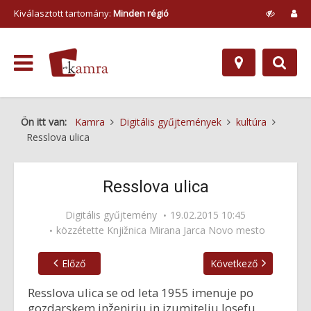
Kiválasztott tartomány:
Minden régió
Ön itt van:
Kamra
Digitális gyűjtemények
kultúra
Resslova ulica
Resslova ulica
Digitális gyűjtemény
19.02.2015 10:45
közzétette
Knjižnica Mirana Jarca Novo mesto
Előző
Következő
Resslova ulica se od leta 1955 imenuje po
gozdarskem inženirju in izumitelju Josefu