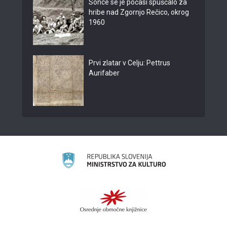
Sonce se je počasi spuščalo za
hribe nad Zgornjo Rečico, okrog
1960
Prvi zlatar v Celju: Pettrus
Aurifaber