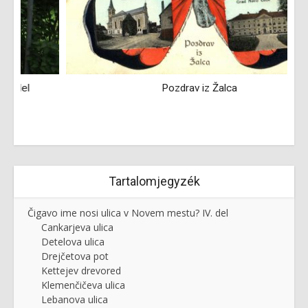
Pozdrav iz Žalca
Tartalomjegyzék
Čigavo ime nosi ulica v Novem mestu? IV. del
Cankarjeva ulica
Detelova ulica
Drejčetova pot
Kettejev drevored
Klemenčičeva ulica
Lebanova ulica