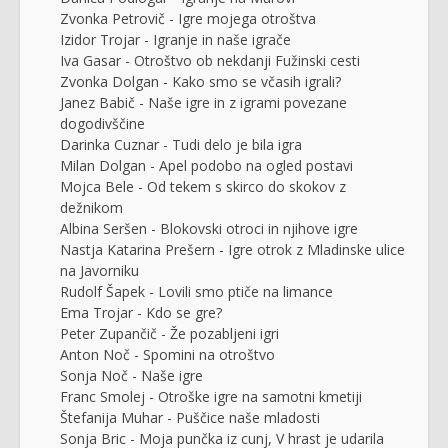
Zvonka Petrovič - Igre mojega otroštva
Izidor Trojar - Igranje in naše igrače
Iva Gasar - Otroštvo ob nekdanji Fužinski cesti
Zvonka Dolgan - Kako smo se včasih igrali?
Janez Babič - Naše igre in z igrami povezane
dogodivščine
Darinka Cuznar - Tudi delo je bila igra
Milan Dolgan - Apel podobo na ogled postavi
Mojca Bele - Od tekem s skirco do skokov z
dežnikom
Albina Seršen - Blokovski otroci in njihove igre
Nastja Katarina Prešern - Igre otrok z Mladinske ulice
na Javorniku
Rudolf Šapek - Lovili smo ptiče na limance
Ema Trojar - Kdo se gre?
Peter Zupančič - Že pozabljeni igri
Anton Noč - Spomini na otroštvo
Sonja Noč - Naše igre
Franc Smolej - Otroške igre na samotni kmetiji
Štefanija Muhar - Puščice naše mladosti
Sonja Bric - Moja punčka iz cunj, V hrast je udarila