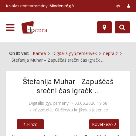
Kiválasztott tartomány:
Minden régió
Ön itt van:
Kamra
Digitális gyűjtemények
néprajz
Štefanija Muhar – Zapuščaš srečni čas igračk …
Štefanija Muhar - Zapuščaš
srečni čas igračk ...
Digitális gyűjtemény
03.05.2020 19:58
közzétette
Občinska knjižnica Jesenice
Előző
Következő