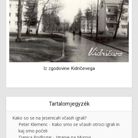
Iz zgodovine Kidričevega
P
Tartalomjegyzék
Kako so se na Jesenicah včasih igrali?
Peter Klemenc - Kako smo se včasih otroci igrali in
kaj smo počeli
Danica Podlogar - Igranje na Murovi