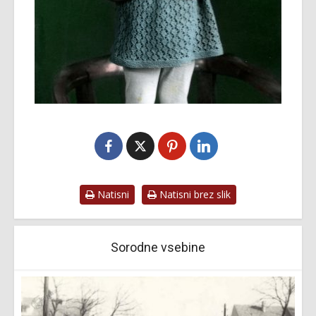
Natisni
Natisni brez slik
Sorodne vsebine