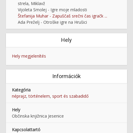
strela, Miklavž
Vijoleta Smolej - Igre moje mladosti
Štefanija Muhar - Zapuščaš srečni čas igračk ...
Ada Preželj - Otroške igre na Hrušici
Hely
Hely megjelenítés
Információk
Kategória
néprajz
,
történelem
,
sport és szabadidő
Hely
Občinska knjižnica Jesenice
Kapcsolattartó