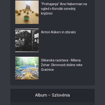
"Prehajanja" Ane Haberman na
ogled v Koroški osrednji
knjižnici
Anton Aškerc in zbiralci
Slikarska razstava - Milena
Žohar: Skrivnosti doline reke
Gračnice
Album – Szlovénia