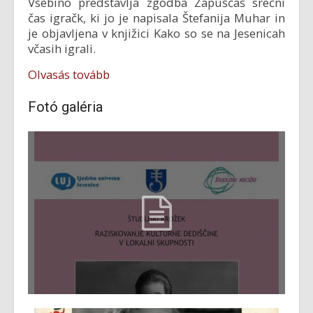
Vsebino predstavlja zgodba Zapuščaš srečni
čas igračk, ki jo je napisala Štefanija Muhar in
je objavljena v knjižici Kako so se na Jesenicah
včasih igrali.
Olvasás tovább
Fotó galéria